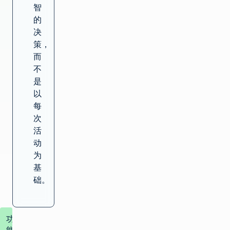
智
的
决
策，
而
不
是
以
每
次
活
动
为
基
础。
功