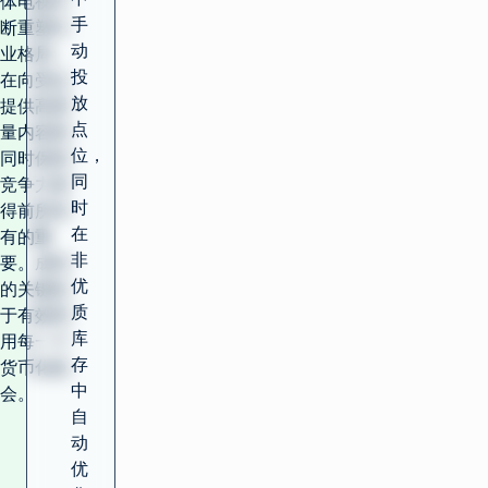
体电视不
手
断重塑行
动
业格局，
投
在向受众
放
提供高质
点
量内容的
位，
同时保持
同
竞争力变
时
得前所未
在
有的重
非
要。成功
优
的关键在
质
于有效利
库
用每一个
存
货币化机
中
会。
自
动
优