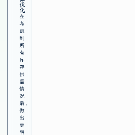
优
化
在
考
虑
到
所
有
库
存
供
需
情
况
后，
做
出
更
明