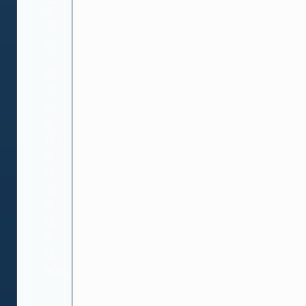
本
简
化
广
告
工
作
流
程，
提
高
运
营
效
率
达
80%。