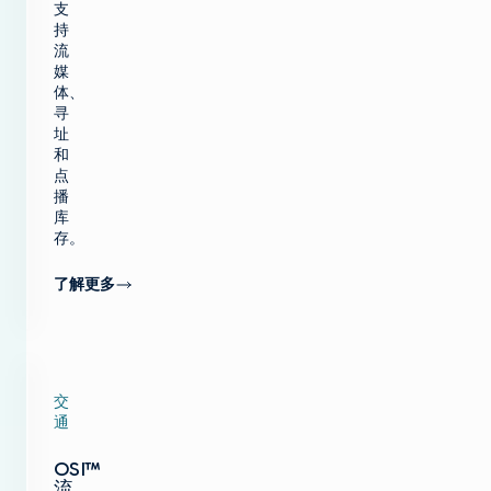
支
持
流
媒
体、
寻
址
和
点
播
库
存。
了解更多
交
通
OSI™
流