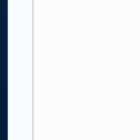
和
数
字
媒
体
中
锁
定
特
定
人
群
和
印
象
量。