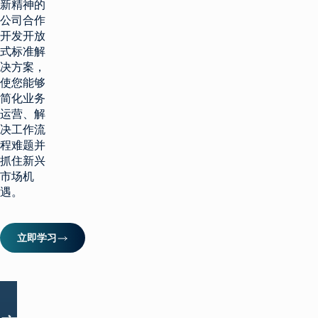
案
置
新精神的
的
的
公司合作
应
斑
先
用
开发开放
点
进
程
式标准解
的
序
决方案，
优
正
接
使您能够
化
确
口
简化业务
算
尺
中
运营、解
法
寸：
可
决工作流
剔
自
除
程难题并
动
可
抓住新兴
处
能
市场机
理
导
遇。
每
致
天
订
复
单
杂
超
立即学习
的
额
投
交
放
付
点
的
位
斑
过
点