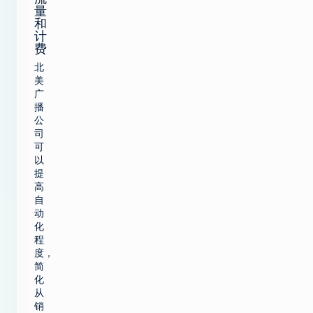
量
和
计
费
北
美
广
播
公
司
可
以
提
高
自
动
化
程
度，
简
化
从
销