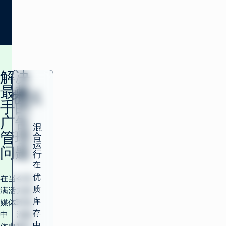
下载报告
(opens in new window)
解决
最棘
特点
手的
广告
混
管理
合
运
问题
行
在
优
在当今充
质
满活力的
库
媒体环境
存
中，流媒
中