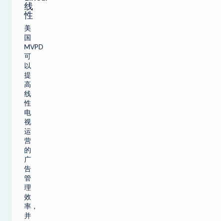
线
性
美
国
MVPD
可
以
提
高
线
性
电
视
运
营
的
广
告
管
理
效
率，
并