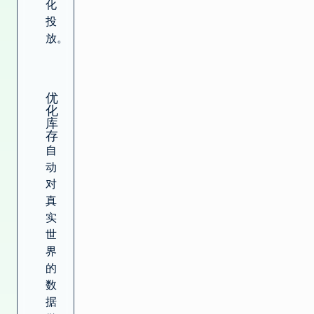
化
投
放。
优
化
库
存
自
动
对
真
实
世
界
的
数
据