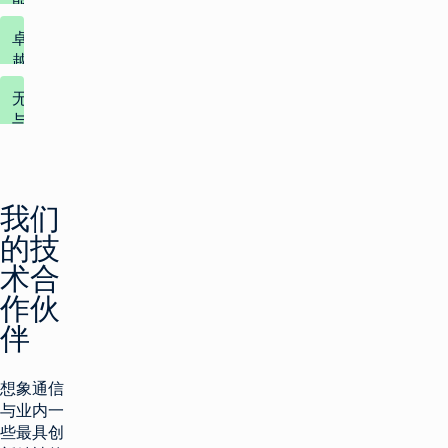
能
强
卓
大
越
的
的
工
无
能
具
与
力
伦
比
去
并
的
除
行
无
集
我们
优
效
成
的技
化
斑
允
点：
术合
许
清
包
操
作伙
除
裹
作
不
在
伴
员
再
SwaggerHub
尝
处
中
试
于
完
想象通信
"假
最
整
与业内一
设
佳
记
"方
些最具创
位
录