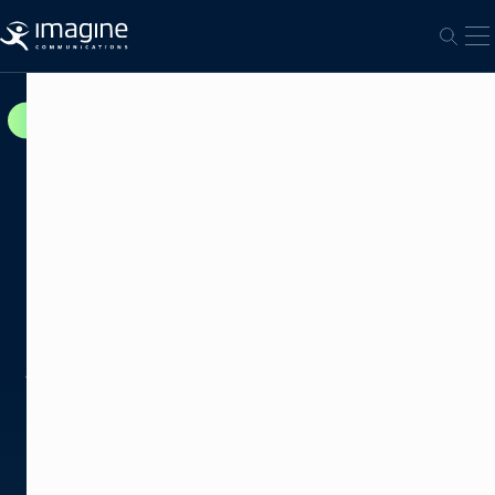
跳至内容
打
打开
优
化
游
戏
计
划
提
高
线
性
电
视
的
盈
利