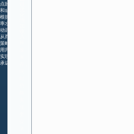
点的负担
过
优
和成本。
化
根据收视
增
率水平自
加
动调整，
收
入
从而更有
释
策略地使
用库存，
放
实现交付
库
承诺。
存，
同
时
仍
能
实
现
受
众
承