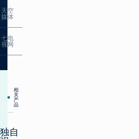
择
Nine Network 采用
天空
每
器：
Imagine 的
媒体
分
根
GamePlan 实现了
钟
据
广告销售自动化，
放
预
优化了五个频道和
置
Sky Media 使用
定
五个市场的广告活
七电
30,000
Imagine 的
义
动。
视网
个
GamePlan 优化了
标
点
130 个频道的广告
准
位
投放，提高了效率
自
澳大利亚 Seven 电
并增加了收入。
动
视网与 Imagine 合
客户故事
为
作，部署了一个自
每
动化、优化的 "从
新闻稿
个
投播到付费 "全面
方
相
客户故事
电视交易解决方
案
关
案。
产
评
品
分
了解更多
独自