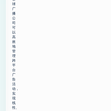
球
广
播
公
司
可
以
高
效
地
管
理
跨
平
台
广
告
活
动，
实
现
线
性、