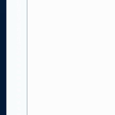
利
用
开
放
式
应
用
程
序
接
口
与
现
有
的
调
度
和
交
通
系
统