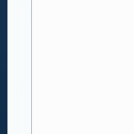
实
现
混
合
灵
活
性
在
优
质
库
存
中
手
动
放
置
点
位，