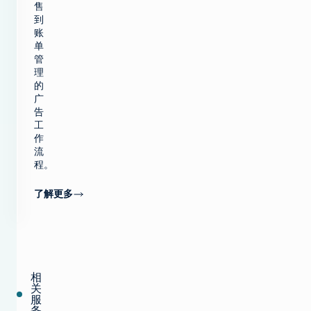
售
到
账
单
管
理
的
广
告
工
作
流
程。
了解更多
相
关
服
务