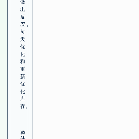
做
出
反
应，
每
天
优
化
和
重
新
优
化
库
存。
整
体