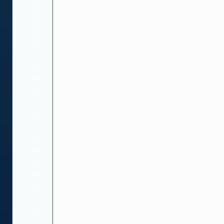
的
制
作
过
程
无
需
手
动
投
放
点
位，
每
次
都
能
实
现
受