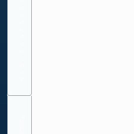
并
自
动
优
化
其
他
点
位
的
放
置。
消
除
耗
时