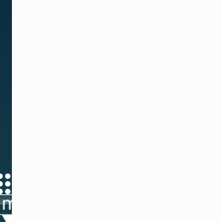
降
低
运
营
成
本，
增
加
收
入。
预约演示