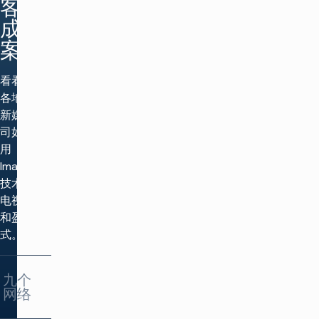
客户
程
成功
自
利
案例
动
用
驾
基
驶
看看世界
于
单
效
各地的创
击
率
按
新媒体公
的
钮
司如何利
算
即
用
法，
可
以
Imagine
生
最
成
技术重塑
少
备
电视制作
的
选
和盈利方
库
方
存
式。
案
实
现
最
受
九个
佳
众
网络
结
承
果
诺
选