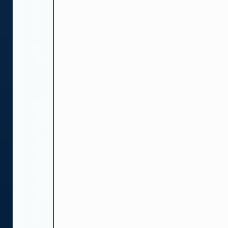
众
交
付
承
诺。
创
建
跨
平
台
销
售
的
途
径
在
线
性