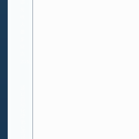
诺，
将
收
入
最
多
提
高
20%。
通
过
自
动
化
降
低
运
营
成