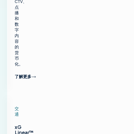
CTV、
点
播
和
数
字
内
容
的
货
币
化。
了解更多
交
通
xG
Linear™