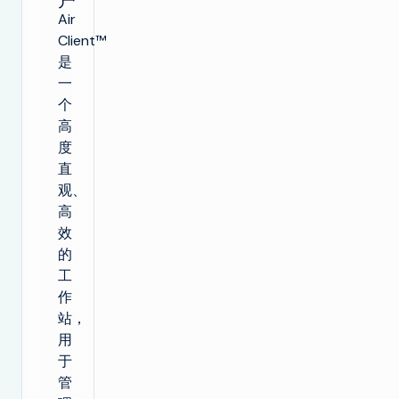
Air
Client™
是
一
个
高
度
直
观、
高
效
的
工
作
站，
用
于
管