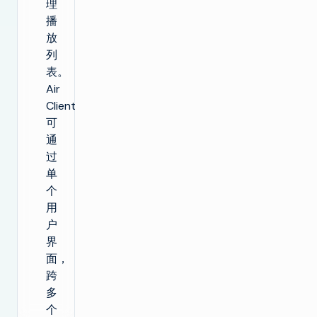
理
播
放
列
表。
Air
Client
可
通
过
单
个
用
户
界
面，
跨
多
个