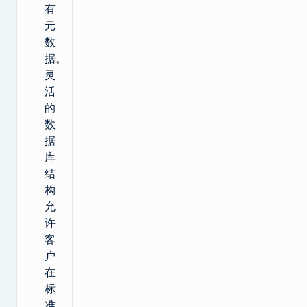
有
元
数
据。
灵
活
的
数
据
库
结
构
允
许
客
户
在
标
准