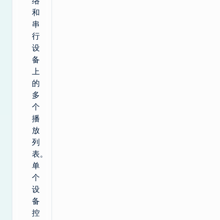
络
和
串
行
设
备
上
的
多
个
播
放
列
表。
单
个
设
备
控