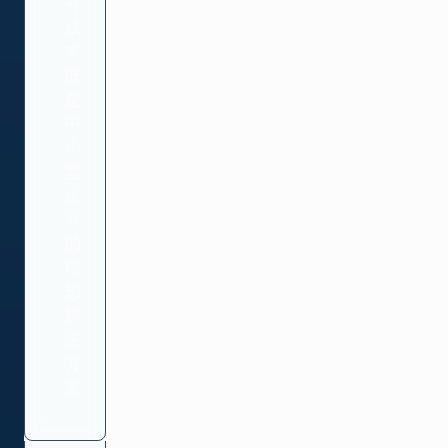
有
成
本
低，
是
中
小
型
企
业
的
理
想
解
决
方
案。