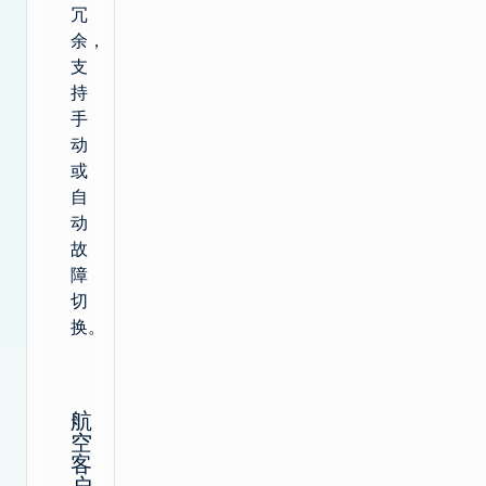
冗
余，
支
持
手
动
或
自
动
故
障
切
换。
航
空
客
户