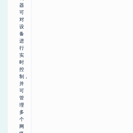
器
可
对
设
备
进
行
实
时
控
制，
并
可
管
理
多
个
网