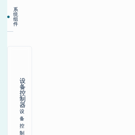
系
统
组
件
设
备
控
制
器
设
备
控
制