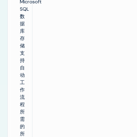
Microsoft
SQL
数
据
库
存
储
支
持
自
动
工
作
流
程
所
需
的
所