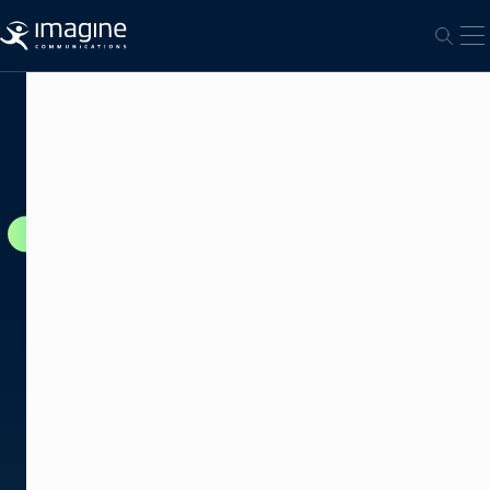
跳至内容
打
打开
播
放
和
频
道
创
建
ADC
内
部
内
容
管
理
自
动
化