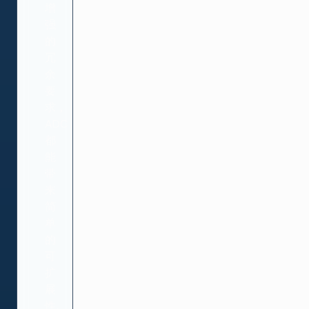
增
强
的
冗
余
要
求，
ADC
都
能
带
来
简
单
的
可
扩
展
性。