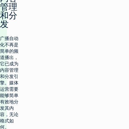
管理
和分
发
广播自动
化不再是
简单的频
道播出，
它已成为
内容管理
和分发引
擎。媒体
运营需要
能够简单
有效地分
发其内
容，无论
格式如
何。