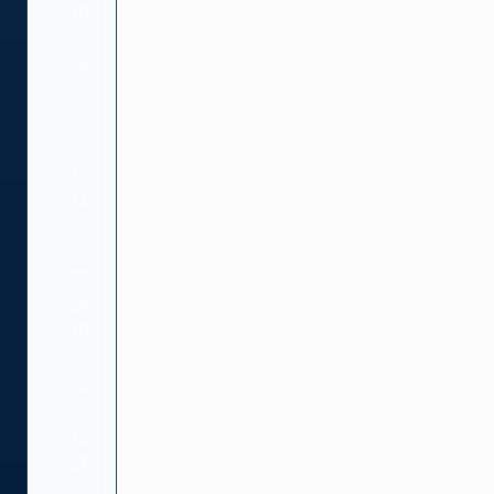
用
户
体
验，
使
各
种
技
能
水
平
的
用
户
都
能
快
速
熟