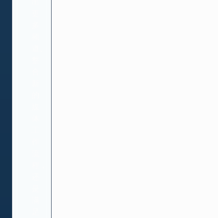
出
更
多
频
道、
整
合
新
的
媒
体
工
作
流
程，
还
是
满
足