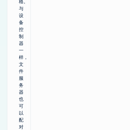
格。
与
设
备
控
制
器
一
样，
文
件
服
务
器
也
可
以
配
对