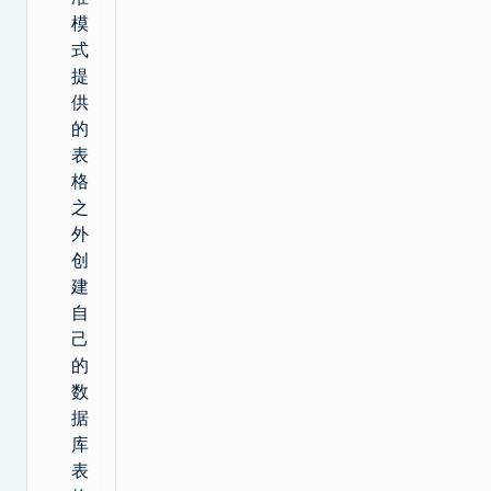
模
式
提
供
的
表
格
之
外
创
建
自
己
的
数
据
库
表