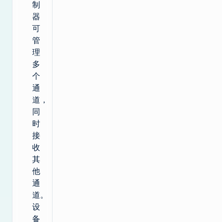
制
器
可
管
理
多
个
通
道，
同
时
接
收
其
他
通
道。
设
备