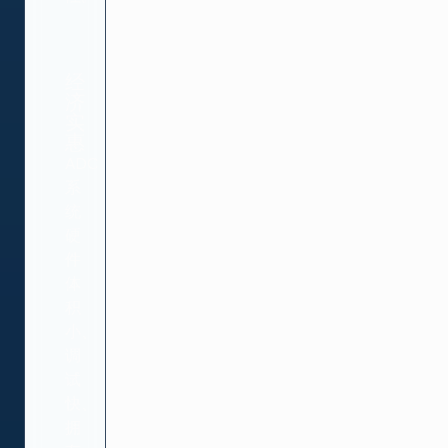
经
济
实
惠
ADC
系
统
硬
件
体
积
小、
调
试
快、
拥