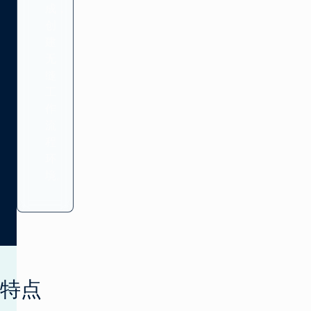
成，
创
建
无
缝
工
作
流
程
环
境。
特点