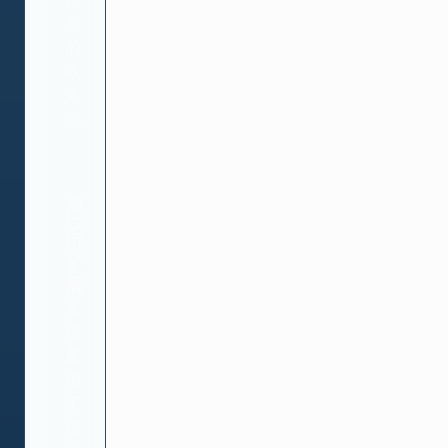
您
的
收
入
流。
灵
活、
可
扩
展
无
论
是
用
于
推