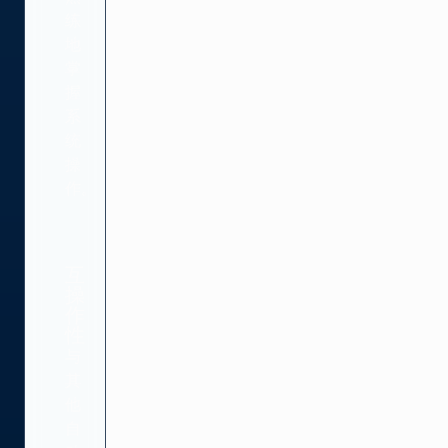
练
地
掌
握
系
统
操
作。
互
操
作
性
与
其
他
自