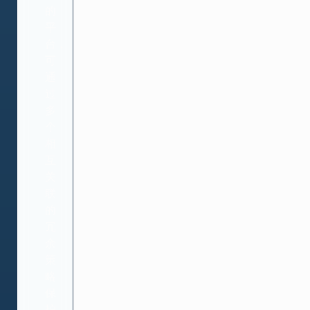
的
平
台，
可
通
过
多
个
相
互
关
联
的
冗
余
策
略
保
护