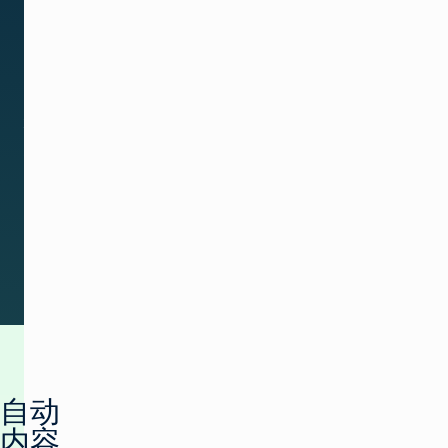
能，
保
持
直
播
状
态。
预约演示
下载数据表
自动
内容