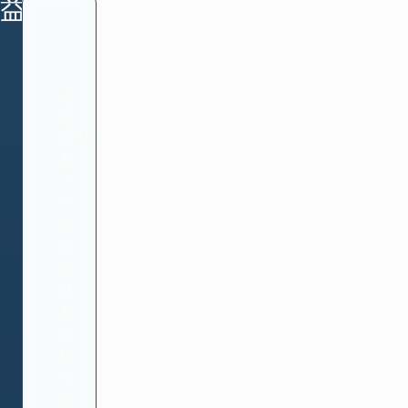
益处
可
靠
ADC
是
一
个
弹
性、
稳
健
且
久
经
考
验