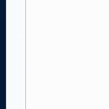
动
化
产
品
相
比，
ADC
可
与
更
多
设
备
和
业
务
系
统
集