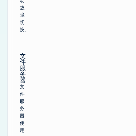
动
故
障
切
换。
文
件
服
务
器
文
件
服
务
器
使
用