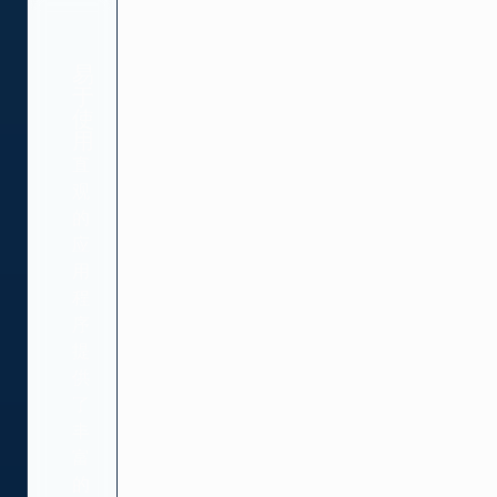
易
于
使
用
直
观
的
应
用
程
序
提
供
了
丰
富
的