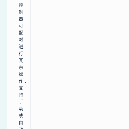
控
制
器
可
配
对
进
行
冗
余
操
作，
支
持
手
动
或
自