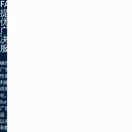
FAST
提供
优质
广告
决策
服务
确保每个
广告点的
性能和盈
利能力都
得到优
化。利用
SureFire™
广告服务
器，您可
以在线性
和数字平