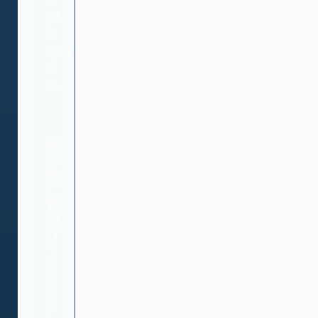
CTV
和
FAST
库
存。
程
序
化
广
告
执
行
用
程
序
化
广