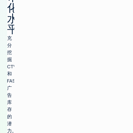
化
水
平
充
分
挖
掘
CTV
和
FAST
广
告
库
存
的
潜
力。