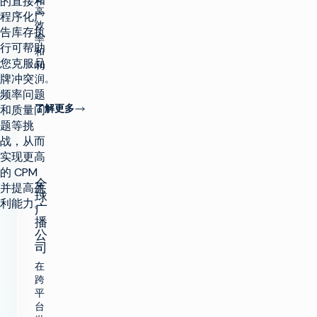
的直接和
高
程序化广
效
告库存执
率
行可帮助
和
您克服品
利
牌冲突、
润。
频率问题
了解更多
和质量问
题等挑
战，从而
实现更高
的 CPM
全
并提高盈
球
利能力。
广
播
公
司
在
跨
平
台