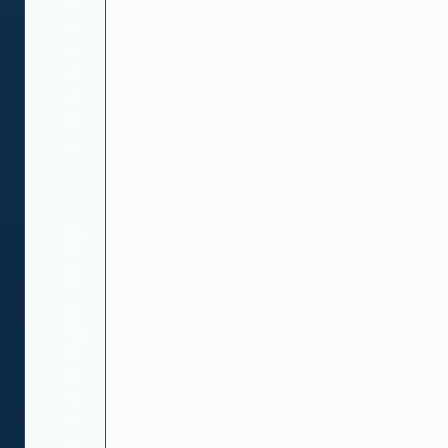
失
任
何
创
收
机
会。
跨
平
台
广
告
销
售
在
所
有
优