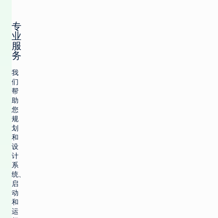
专
业
服
务
我
们
帮
助
您
规
划
和
设
计
系
统、
启
动
和
运