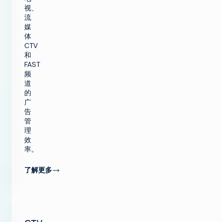
视、
流
媒
体
CTV
和
FAST
频
道
的
广
告
管
理
效
率。
了解更多