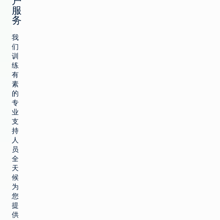
户
服
务
我
们
训
练
有
素
的
专
业
支
持
人
员
全
天
候
为
您
提
供