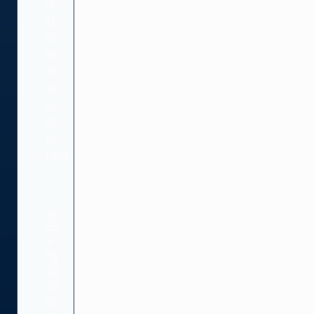
体
获
得
同
样
高
价
值
的
CPM。
遵
守
广
播
规
则
维