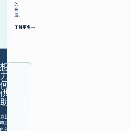
的
高
度。
了解更多
想象
力如
何提
供帮
直
助
销
优
质
直接通过
CTV
电视质量
和
的视频广