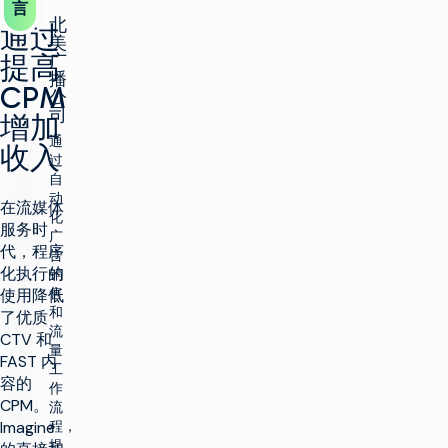
言
北
通过
美
提高
广
播
CPM
公
司
增加
通
收入
过
自
动
在流媒体
化
服务时
广
代，程序
告
化执行的
销
售
使用降低
和
了优质
流
CTV 和
量
FAST 内
工
容的
作
CPM。
流
Imagine
程，
提