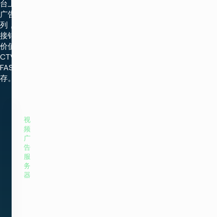
台上销售
广告系
列，或直
接销售高
价值的
CTV 和
FAST 库
存。
视
频
广
告
服
务
器
SureFire™
通