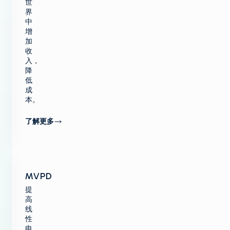
世
界
中
增
加
收
入，
降
低
成
本。
了解更多
MVPD
提
高
线
性
电