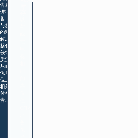
FAST
告服务器
库
进行销
存
售，同时
以
与您现有
与
的程序化
线
解决方案
性
整合，以
电
获得非优
视
质流量，
相
从而确保
同
优质广告
的
位上都是
高
相关的高
付费广
价
告。
值
CPM
出
售
优
质