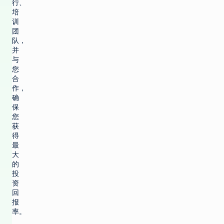
行、
培
训
团
队，
并
与
您
合
作，
确
保
您
获
得
最
大
的
投
资
回
报
率。