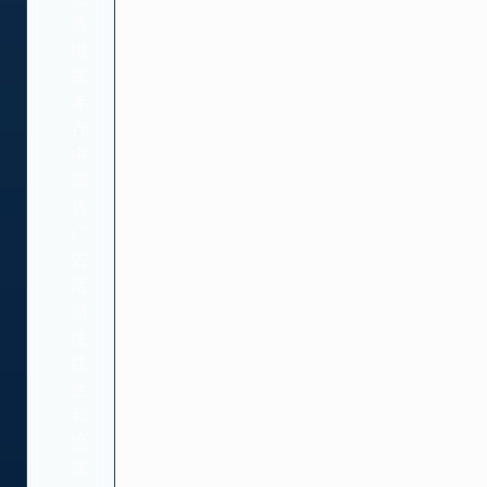
质
电
视
库
存
中
销
售
广
告
活
动，
使
线
性
和
流
媒