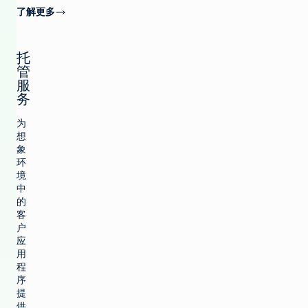
了解更多
托
管
服
务
为
想
象
环
境
中
的
客
户
应
用
程
序
提
供