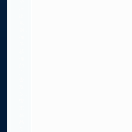
护
播
出
规
则，
确
保
精
确
的
广
告
投
放，
带
来
高
品
质