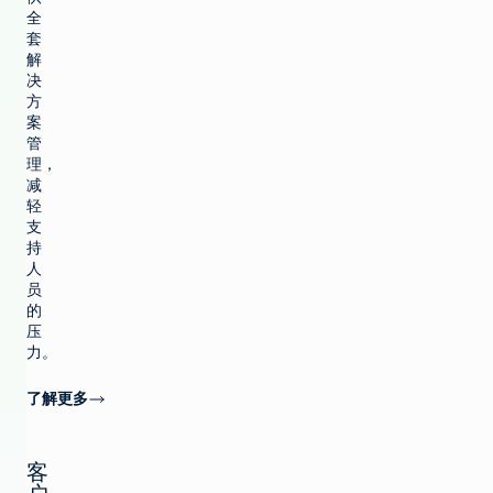
全
套
解
决
方
案
管
理，
减
轻
支
持
人
员
的
压
力。
了解更多
客