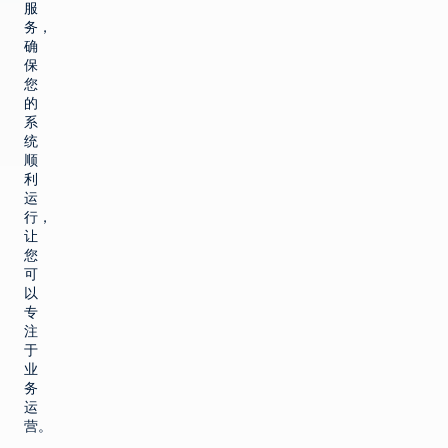
服
务，
确
保
您
的
系
统
顺
利
运
行，
让
您
可
以
专
注
于
业
务
运
营。