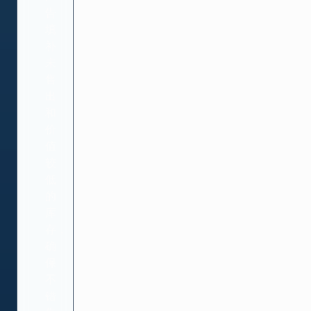
告
填
补
未
售
出
和
价
值
较
低
的
库
存，
确
保
不
错