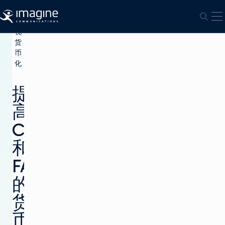
跳至内容
打
打开
电
视
货
币
化
提
高
CTV
和
FAST
的
货
币