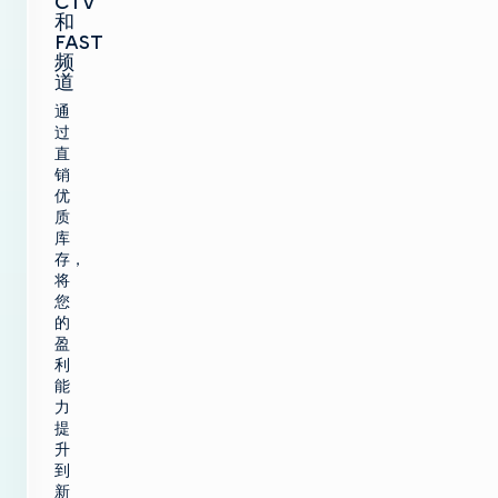
CTV
和
FAST
频
道
通
过
直
销
优
质
库
存，
将
您
的
盈
利
能
力
提
升
到
新