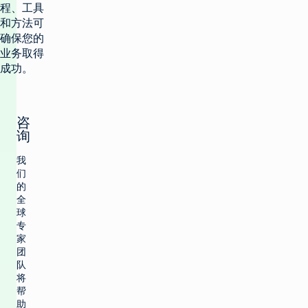
程、工具
和方法可
确保您的
业务取得
成功。
咨
询
我
们
的
全
球
专
家
团
队
将
帮
助