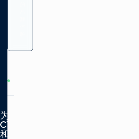
的
品
牌
体
验。
相
关
产
品
为
CTV
和