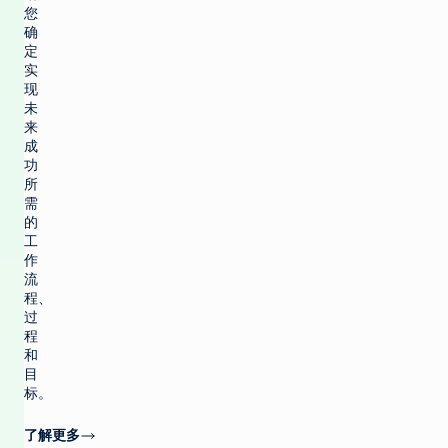
您
确
定
实
现
未
来
成
功
所
需
的
工
作
流
程、
过
程
和
目
标。
了解更多