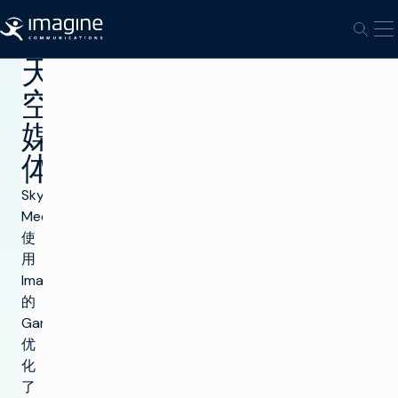
跳至内容
打
打开
天
空
媒
体
Sky
Media
使
用
Imagine
的
GamePlan
优
化
了