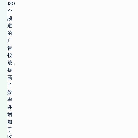
130
个
频
道
的
广
告
投
放，
提
高
了
效
率
并
增
加
了
收