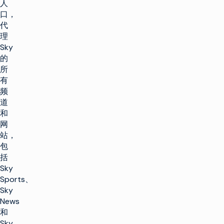
人
口，
代
理
Sky
的
所
有
频
道
和
网
站，
包
括
Sky
Sports、
Sky
News
和
Sky