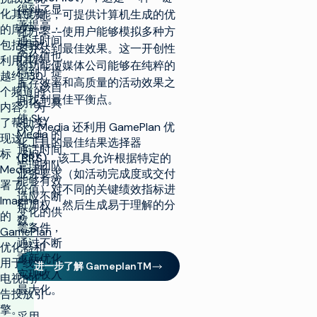
得到了显
化其宝贵
式功能，可提供计算机生成的优
著提高，
的库存，
化方案--使用户能够模拟多种方
通话时间
包括有效
案并达到最佳效果。这一开创性
的价值也
利用其跨
的功能使媒体公司能够在纯粹的
得到了提
越约 130
库存效率和高质量的活动效果之
升。该自
个频道的
间找到最佳平衡点。
动化工具
内容。为
使 Sky
了帮助实
Sky Media 还利用 GamePlan 优
Media 的
现这一目
化工具的
最佳结果选择器
通话时间
标，Sky
(BRS)，
该工具允许根据特定的
管理团队
Media 部
业务要求（如活动完成度或交付
能够有效
署了
价值）对不同的关键绩效指标进
适应不断
Imagine
行加权，然后生成易于理解的分
变化的供
的
数。
需条件，
GamePlan
通过不断
优化器和
重新优化
用于线性
进一步了解 GameplanTM
实现收入
电视的广
最大化。
告投放引
擎。
采用