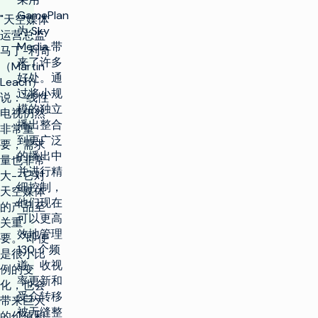
GamePlan
"天空媒体
为 Sky
运营总监
Media 带
马丁-利奇
来了许多
（Martin
好处。通
Leach）
过将小规
说："线性
模的独立
电视仍然
播出整合
非常重
到更广泛
要，需求
的播出中
量也非常
并进行精
大--它对
细控制，
天空媒体
他们现在
的产品至
可以更高
关重
效地管理
要。"即使
130 个频
是很小比
道。收视
例的变
率更新和
化，也会
受众转移
带来巨大
被无缝整
的价值和