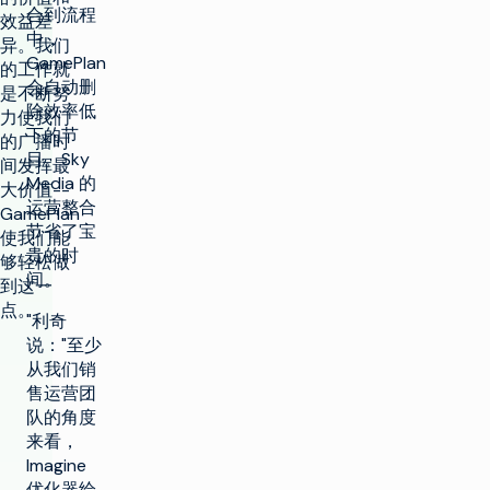
合到流程
效益差
中，
异。我们
GamePlan
的工作就
会自动删
是不断努
除效率低
力使我们
下的节
的广播时
目。Sky
间发挥最
Media 的
大价值--
运营整合
GamePlan
节省了宝
使我们能
贵的时
够轻松做
间。
到这一
点。
"利奇
说："至少
从我们销
售运营团
队的角度
来看，
Imagine
优化器给