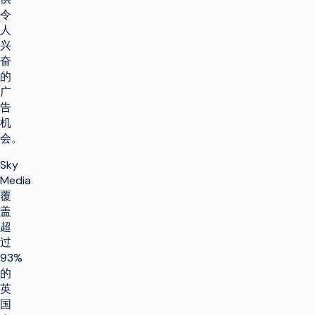
令
人
兴
奋
的
广
告
机
会。
Sky
Media
覆
盖
超
过
93%
的
英
国