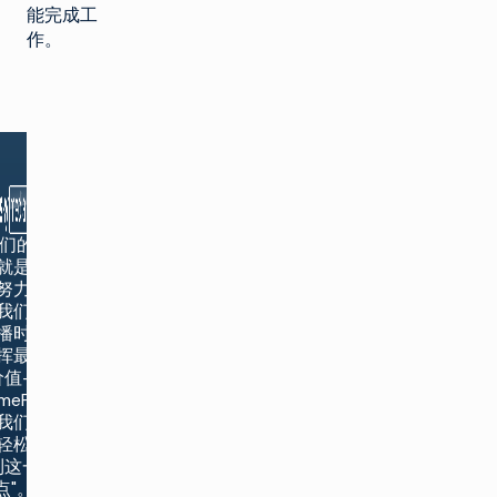
能完成工
作。
我们的工
就是不
努力，
我们的
播时间
挥最大
值--
mePlan
我们能
轻松做
到这一
点"。