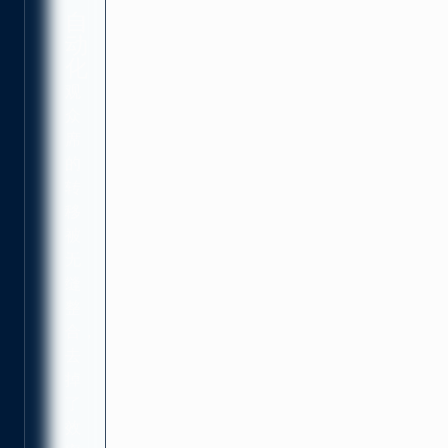
自
动
化
观
众
席
的
转
移
被
无
缝
整
合，
去
掉
了
效