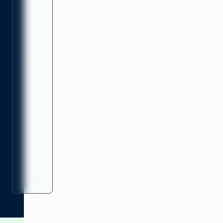
跑
很
多
步，
现
在
10-
15
分
钟
就
能
跑
完。