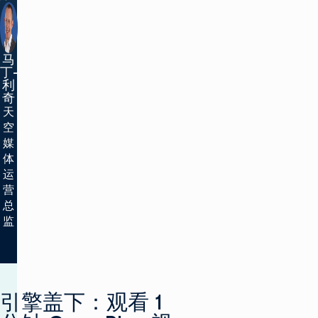
马
丁-
利
奇
天
空
媒
体
运
营
总
监
引擎盖下：观看 1