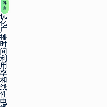
导
言
优
化
广
播
时
间
利
用
率
和
线
性
电