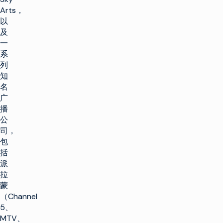
Arts，
以
及
一
系
列
知
名
广
播
公
司，
包
括
派
拉
蒙
（Channel
5、
MTV、