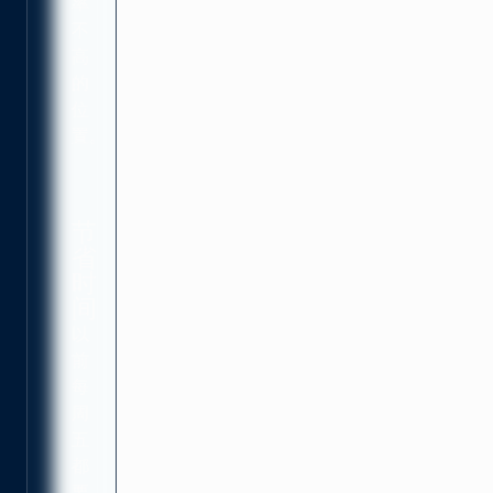
率
不
高
的
位
置。
节
省
时
间
以
前
每
周
五
都
要