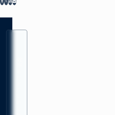
在 Facebook 上分享
在 X 上分享
在 LinkedIn 上分享
通过电子邮件分享
效
率
通
过
更
广
泛
的
运
行，