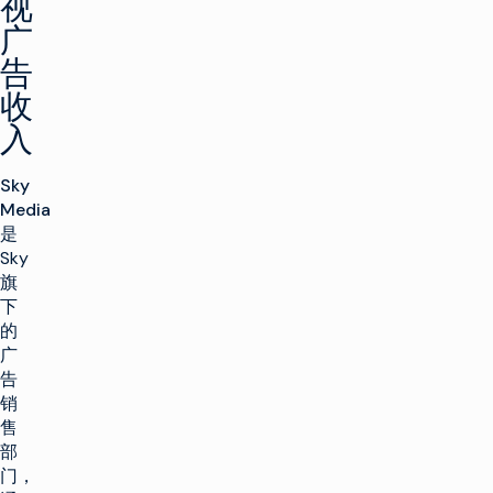
视
广
告
收
入
Sky
Media
是
Sky
旗
下
的
广
告
销
售
部
门，