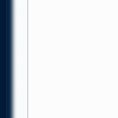
他
们
现
在
可
以
更
有
效
地
管
理
130
个
渠
道。