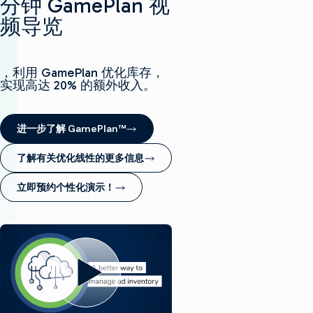
分钟 GamePlan 视
返
频导览
回
顶
部
解决方案
，利用 GamePlan 优化库存，
实现高达 20% 的额外收入。
制作电视
产品
最大限度地利用广播
基础设施
制作电视
进一步了解 GamePlan™
客户支持
生产基础设施
大规模推出新渠道
了解有关优化线性的更多信息
客户服务
见解与资源
托管服务
播放和频道转播
整合云解决方案
立即预约个性化演示！
专业服务
行业洞察
培训
想象飞行者
公司名称
简化现场制作
技术资源
咨询
术语表
电视货币化
电视货币化
概述
寻找合作伙伴
保持联系
广告销售/OMS
提高自动化程度
我们的技术合作伙伴
企业新闻
加入我们的社区，获
交通
优化线性
取独家见解。
权利和日程安排
转向云工作流程