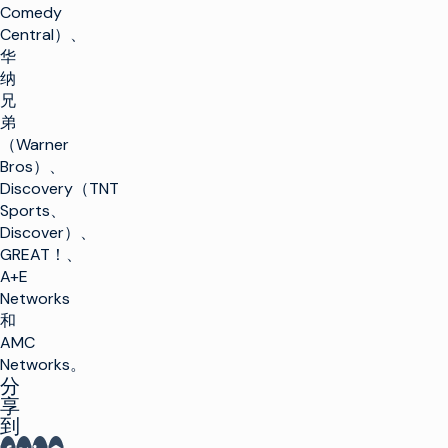
Comedy
Central）、
华
纳
兄
弟
（Warner
Bros）、
Discovery（TNT
Sports、
Discover）、
GREAT！、
A+E
Networks
和
AMC
Networks。
分
享
到