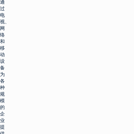
通
过
电
视、
网
络
和
移
动
设
备
为
各
种
规
模
的
企
业
提
供