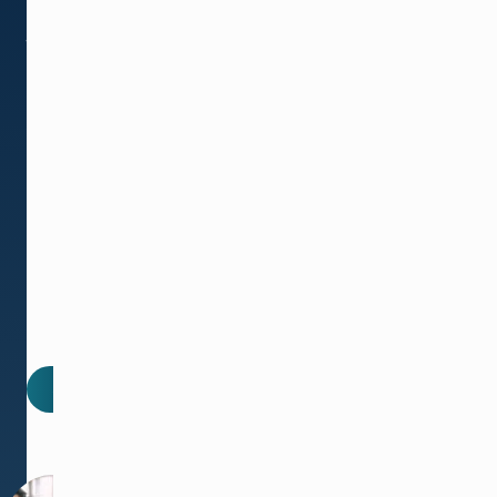
无
忧，
保
护
您
的
运
营
并
增
加
收
入。
联系我们