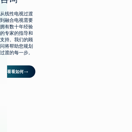
顶
部
解决方案
从线性电视过渡
到融合电视需要
制作电视
拥有数十年经验
产品
的专家的指导和
最大限度地利用广播
基础设施
支持。我们的顾
制作电视
客户支持
问将帮助您规划
生产基础设施
大规模推出新渠道
过渡的每一步。
客户服务
见解与资源
托管服务
播放和频道转播
整合云解决方案
专业服务
行业洞察
培训
想象飞行者
看看如何
公司名称
简化现场制作
技术资源
咨询
术语表
电视货币化
电视货币化
概述
寻找合作伙伴
保持联系
广告销售/OMS
提高自动化程度
我们的技术合作伙伴
企业新闻
加入我们的社区，获
交通
优化线性
取独家见解。
权利和日程安排
转向云工作流程
订阅
快实现
优化
融合线性和 CTV 工
作流程