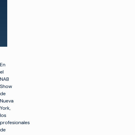
Ver todos los eventos
En
el
NAB
Show
de
Nueva
York,
los
profesionales
de