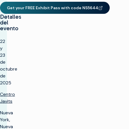
Get your FREE Exhibit Pass with code NS5644
(opens in new window)
Detalles
del
evento
22
y
23
de
octubre
de
2025
Centro
Javits
Nueva
York,
Nueva