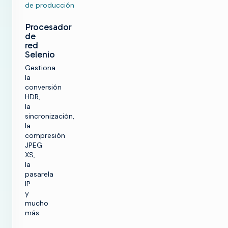
de producción
Procesador
de
red
Selenio
Gestiona
la
conversión
HDR,
la
sincronización,
la
compresión
JPEG
XS,
la
pasarela
IP
y
mucho
más.