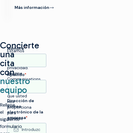
Más información
Concierte
Nombre
*
Estamos
una
comprometidos
cita
con su
privacidad.
con
Imagine
Apellido
*
nuestro
Communications
utiliza la
equipo
información
que usted
Dirección de
nos
Rellene
correo
proporciona
el
electrónico de la
para
empresa
*
ponerse
siguiente
en
formulario
contacto