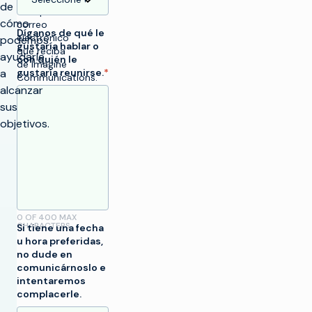
de
cualquier
cómo
correo
Díganos de qué le
electrónico
podemos
gustaría hablar o
que reciba
ayudarle
con quién le
de Imagine
a
gustaría reunirse.
*
Communications.
alcanzar
Para más
información,
sus
consulte
objetivos.
nuestra
política de
privacidad
.
0 OF 400 MAX
CHARACTERS
Si tiene una fecha
u hora preferidas,
r
no dude en
a
comunicárnoslo e
intentaremos
complacerle.
SOLUCIONES