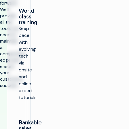
forward.
We’ll
World-
provide
class
training
all the
tools you
Keep
need to
pace
maintain
with
a
evolving
competitive
tech
edge and
via
ensure
onsite
your
and
customers’
online
success.
expert
tutorials.
Bankable
sales