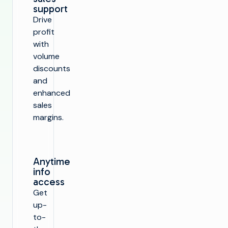
support
Drive
profit
with
volume
discounts
and
enhanced
sales
margins.
r
a
Anytime
info
SOLUCIONES
access
Hacer TV
Get
PRODUCTOS
up-
Aprovechar al
máximo la
to-
Hacer TV
CAPACITACIÓN
infraestructura