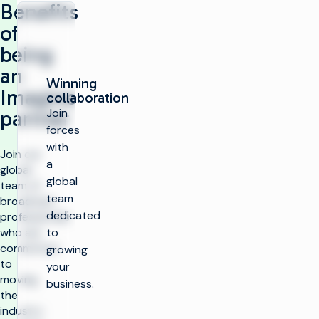
Benefits
of
being
an
Winning
Imagine
collaboration
Join
partner
forces
with
Join our
a
global
global
team of
team
broadcast
dedicated
professionals
who are
to
committed
growing
to
your
moving
business.
the
industry