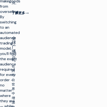
makegoods
润。
from
overselling.
了解更多
By
switching
to an
automated
audience
全
球
trading
广
model,
播
you’ll find
公
the exact
司
audience
在
required
跨
for every
平
order —
台
世
no
界
matter
中
where
增
they are
加
— while