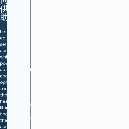
何提
供帮
增
助
加
线
性
Let your
电
ad team
视
sell the
广
audience,
告
while
收
入
powerful
automation
Boost
and
revenues
optimization
up
tools do
to
the
20
heavy
percent
lifting of
with
finding
automation
that
and
audience