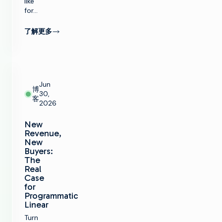
like
for…
了解更多
Jun
博
30,
客
2026
New
Revenue,
New
Buyers:
The
Real
Case
for
Programmatic
Linear
Turn