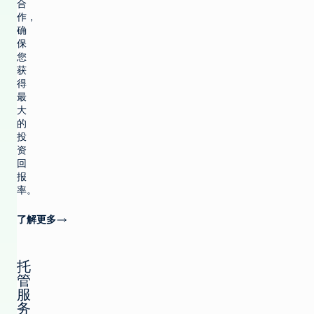
合
作，
确
保
您
获
得
最
大
的
投
资
回
报
率。
了解更多
托
管
服
务