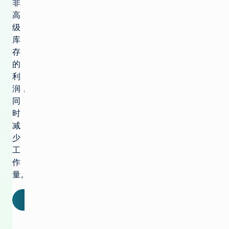
非
高
级
库
存
的
利
润，
同
时
减
少
工
作
量。
联系我们