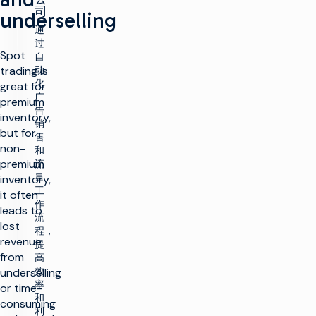
司
underselling
通
过
Spot
自
trading is
动
化
great for
广
premium
告
inventory,
销
but for
售
non-
和
premium
流
量
inventory,
工
it often
作
leads to
流
lost
程，
revenue
提
from
高
效
underselling
率
or time-
和
consuming
利