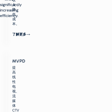
收
significantly
入，
降
increasing
低
efficiency.
成
本。
了解更多
MVPD
提
高
线
性
电
视、
流
媒
体
CTV