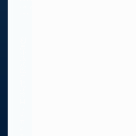
every
time.
利
用
开
放
式
应
用
程
序
接
口
与
现
有
的