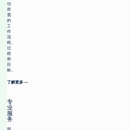
功
所
需
的
工
作
流
程、
过
程
和
目
标。
了解更多
专
业
服
务
我