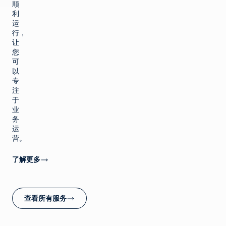
顺
利
运
行，
让
您
可
以
专
注
于
业
务
运
营。
了解更多
查看所有服务