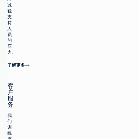
减
轻
支
持
人
员
的
压
力。
了解更多
客
户
服
务
我
们
训
练