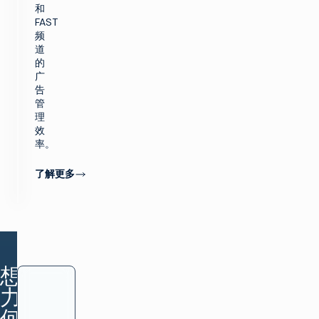
和
FAST
频
道
的
广
告
管
理
效
率。
了解更多
想象
力如