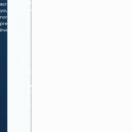
inventory
across
optimization.
your
non-
premium
inventory.
简
化
广
告
业
务
Reduce
the
workload
associated
with
trading
linear
TV
by