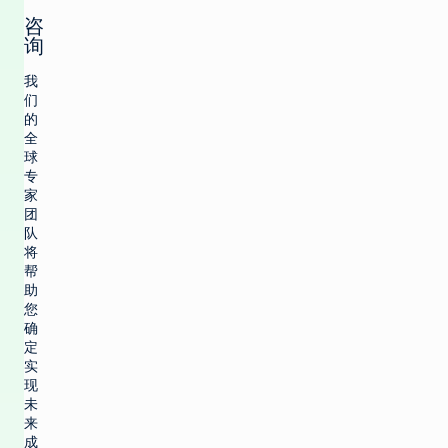
咨
询
我
们
的
全
球
专
家
团
队
将
帮
助
您
确
定
实
现
未
来
成