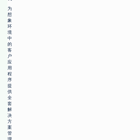
为
想
象
环
境
中
的
客
户
应
用
程
序
提
供
全
套
解
决
方
案
管
理，