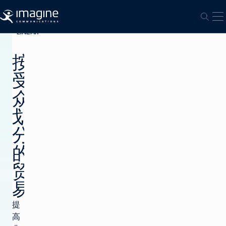
跳至内容
打
打开
OPTIMIZE
LINEAR
按
受
众
划
分
的
贸
易
提
高