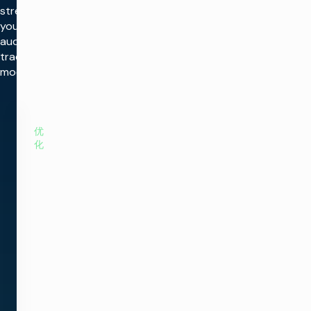
streamline
your
audience
trading
model.
优
化
游
戏
计
划
通
过
自
动
优
化
线