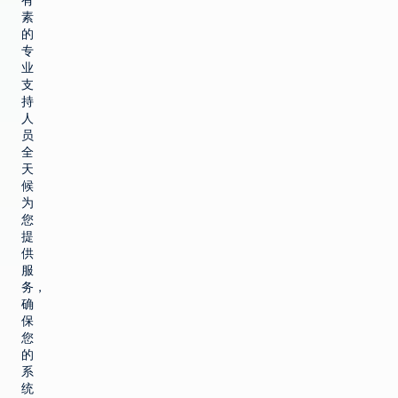
有
素
的
专
业
支
持
人
员
全
天
候
为
您
提
供
服
务，
确
保
您
的
系
统