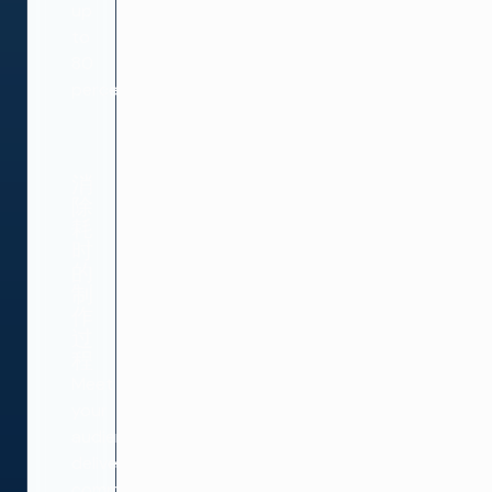
up
to
80
percent.
消
除
耗
时
的
制
作
过
程
Meet
your
audience
delivery
commitments