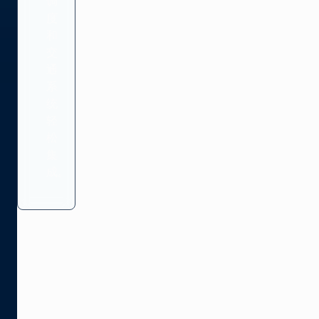
调
度
和
交
通
系
统
轻
松
集
成。
过基于受
的自动广
交易实现
润最大