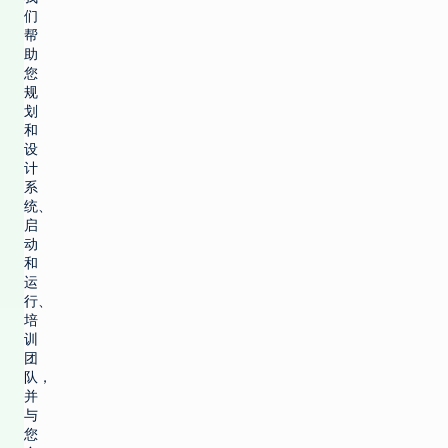
们
帮
助
您
规
划
和
设
计
系
统、
启
动
和
运
行、
培
训
团
队，
并
与
您