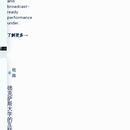
and
broadcast-
ready
performance
under…
了解更多
视
频
德
克
萨
斯
大
学
的
互
联