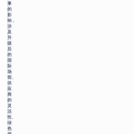
事
制作电视
产品
的
最大限度地利用广播
影
基础设施
制作电视
响，
客户支持
涉
生产基础设施
大规模推出新渠道
及
客户服务
见解与资源
升
托管服务
播放和频道转播
整合云解决方案
级
专业服务
后
行业洞察
培训
想象飞行者
公司名称
简化现场制作
的
技术资源
咨询
国
术语表
电视货币化
电视货币化
概述
际
寻找合作伙伴
场
保持联系
广告销售/OMS
提高自动化程度
我们的技术合作伙伴
馆、
企业新闻
加入我们的社区，获
供
交通
优化线性
取独家见解。
应
商
权利和日程安排
转向云工作流程
订阅
的
灵
优化
融合线性和 CTV 工
活
作流程
性、
视频广告服务器
在 Facebook 上
X (Twitter)
LinkedIn
YouTube
提高 CTV 和 FAST
绿
的货币化水平
色