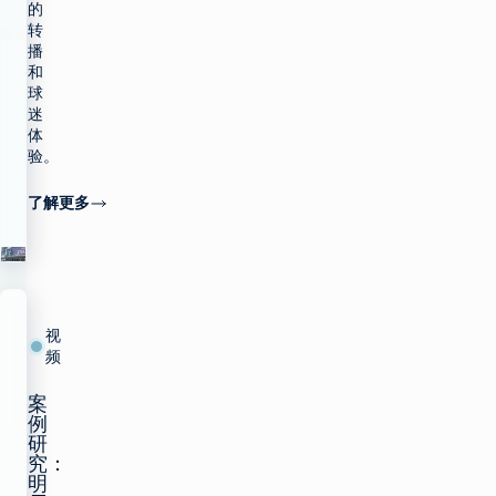
的
转
播
和
球
迷
体
验。
了解更多
视
频
案
例
研
究：
明