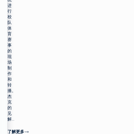
进
行
校
队
体
育
赛
事
的
现
场
制
作
和
转
播。
杰
克
的
见
解...
了解更多