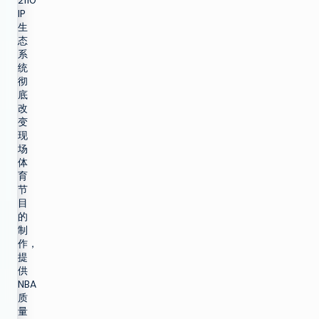
2110
IP
生
态
系
统
彻
底
改
变
现
场
体
育
节
目
的
制
作，
提
供
NBA
质
量