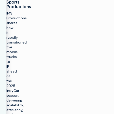
Sports
Productions
IMS
Productions
shares
how
it
rapidly
transitioned
five
mobile
trucks
to
IP
ahead
of
the
2025
IndyCar
season,
delivering
scalability,
efficiency,