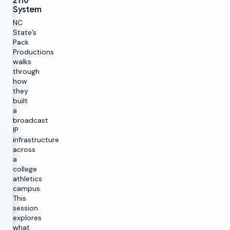
2110
System
NC
State’s
Pack
Productions
walks
through
how
they
built
a
broadcast
IP
infrastructure
across
a
college
athletics
campus.
This
session
explores
what