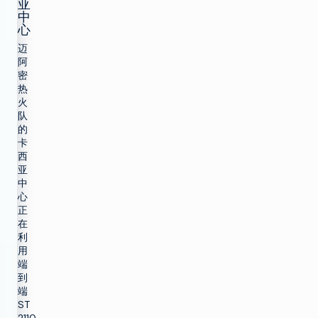
亚
中
心
迈
阿
密
热
火
队
的
卡
西
亚
中
心
正
在
利
用
端
到
端
ST