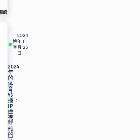
2024
博
年 1
客
月 25
日
2024
年
的
体
育
转
播：
IP
傲
视
群
雄
的
五