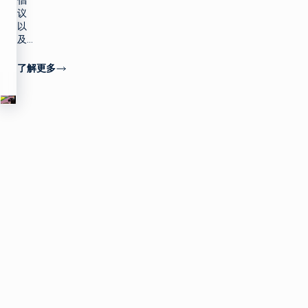
倡
议
以
Copyright©
及...
2026 Imagine
Communications.
All rights
了解更多
reserved.
隐
使
SOC 2®
私
用
Type 2
政
条
compliance
策
款