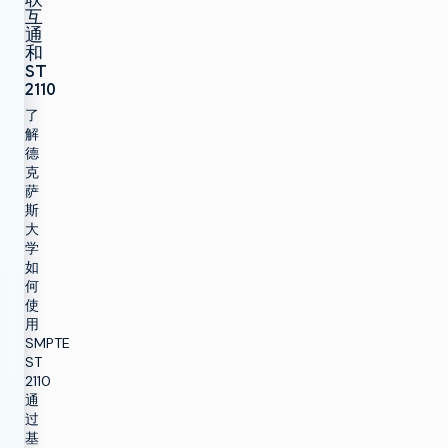
互
通
和
ST
2110
了
解
德
克
萨
斯
大
学
如
何
使
用
SMPTE
ST
2110
通
过
基