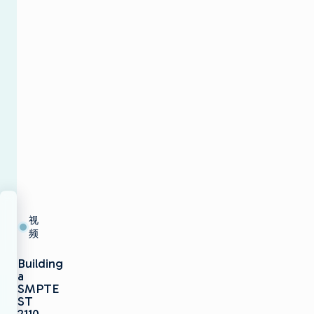
劳
VP
of
Sales,
Sports
and
Live
Events
视
频
Building
a
SMPTE
ST