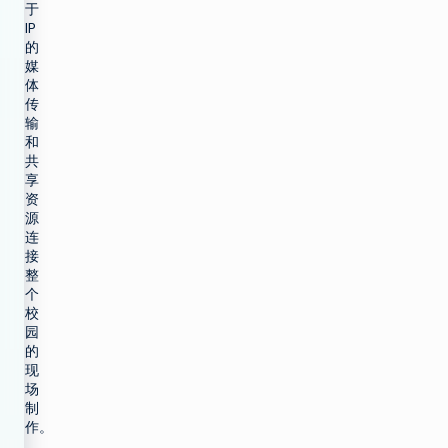
于
IP
的
媒
体
传
输
和
共
享
资
源
连
接
整
个
校
园
的
现
场
制
作。