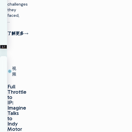
challenges
they
faced,
…
了解更多
视
频
Full
Throttle
to
IP:
Imagine
Talks
to
Indy
Motor