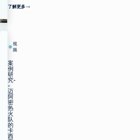
了解更多
视
频
案
例
研
究-
-
迈
阿
密
热
火
队
的
卡
西