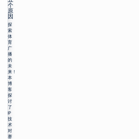
个
原
因
探
索
体
育
广
播
的
未
来！
本
博
客
探
讨
返
了
回
IP
顶
技
部
术
解决方案
对
赛