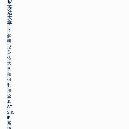
尼
苏
达
大
学
了
解
明
尼
苏
达
大
学
如
何
利
用
全
套
ST
2110
IP
系
统