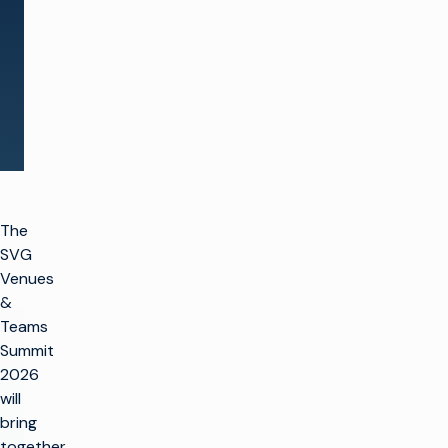
Ver todos los eventos
The
SVG
Venues
&
Teams
Summit
2026
will
bring
together