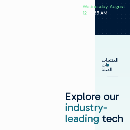
Wednesday, August
12
| 9:35 AM
المنتجات
ذات
الصلة
Explore our
industry-
leading
tech