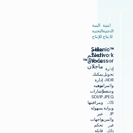
البنية
البنية
التحتية
التحتية
للإنتاج
للإنتاج
نظام
Selenio™
Network
التحكم
Processor
ماجلان™
ماجلان
إدارة
تحويل
يمكنك
HDR،
إدارة
والمزامنة،
توجيه
وضغط
إشارات
SDI/IP
JPEG
XS،
ومراقبتها
وبوابة
بسهولة
IP،
عبر
والمزيد
واجهات
غير
تحكم
ذلك.
قابلة