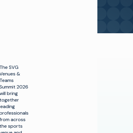
The SVG
Venues &
Teams
Summit 2026
will bring
together
leading
professionals
from across
the sports
venue and