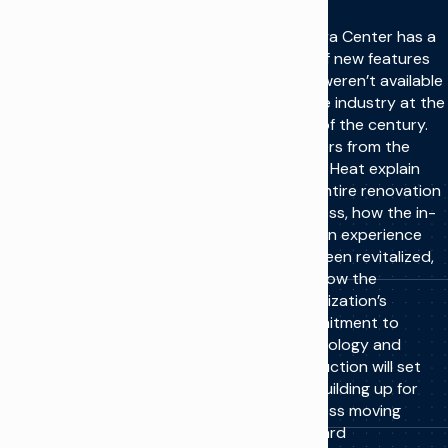
Kaseya Center has a
ton of new features
that weren’t available
to the industry at the
turn of the century.
Staffers from the
Miami Heat explain
the entire renovation
process, how the in-
person experience
has been revitalized,
and how the
organization’s
commitment to
technology and
production will set
the building up for
success moving
forward.