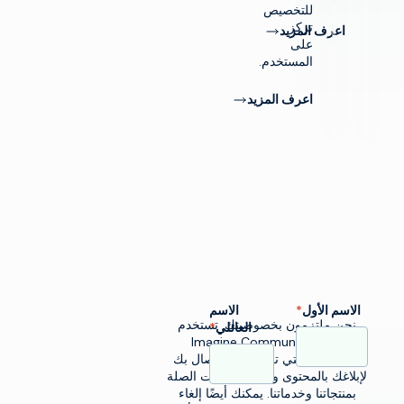
للتخصيص
تركز
اعرف المزيد
على
المستخدم.
اعرف المزيد
الاسم الأول
*
الاسم
نحن ملتزمون بخصوصيتك. تستخدم
العائلي
*
Imagine Communications
المعلومات التي تزودنا بها للاتصال بك
لإبلاغك بالمحتوى والتحديثات ذات الصلة
بمنتجاتنا وخدماتنا. يمكنك أيضًا إلغاء