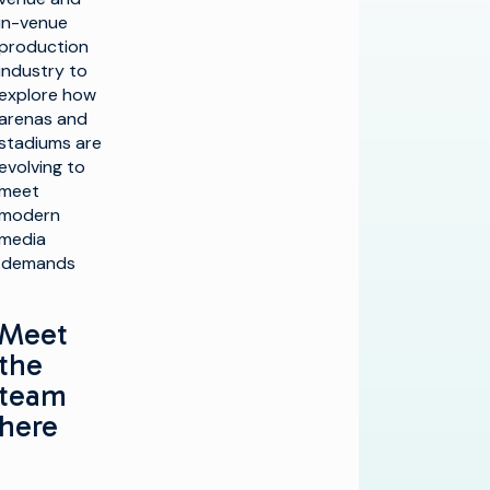
in-venue
production
industry to
explore how
arenas and
stadiums are
evolving to
meet
modern
media
demands.
Meet
the
team
here