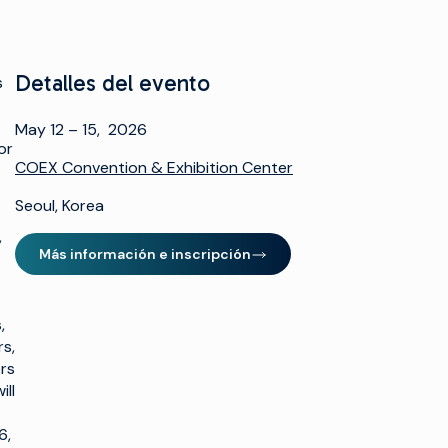
Detalles del evento
s
May 12 – 15, 2026
or
COEX Convention & Exhibition Center
Seoul, Korea
,
Más información e inscripción
(opens in new window)
,
s,
rs
ill
6,