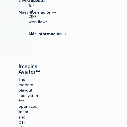
environments.
support
for
ST
Más información
2110
workflows.
Más información
Imagina
Aviator™
The
modern
playout
ecosystem
for
optimized
linear
and
OTT