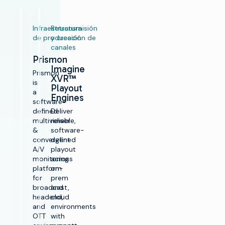
Infraestructura
Retransmisión
de producción
y creación de
canales
Prismon
Imagine
Prismon
XVR™
is
Playout
a
Engines
software-
defined
Deliver
multiviewer
reliable,
&
software-
convergent
defined
A/V
playout
monitoring
across
platform
on-
for
prem
broadcast,
and
headend,
cloud
and
environments
OTT
with