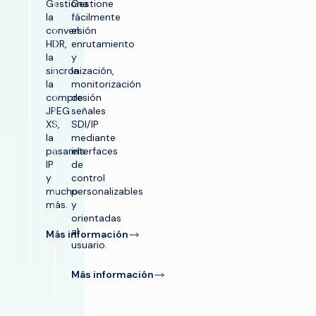
Gestiona
Gestione
la
fácilmente
conversión
el
HDR,
enrutamiento
la
y
sincronización,
la
la
monitorización
compresión
de
JPEG
señales
XS,
SDI/IP
la
mediante
pasarela
interfaces
IP
de
y
control
mucho
personalizables
más.
y
orientadas
al
Más información
usuario.
Más información