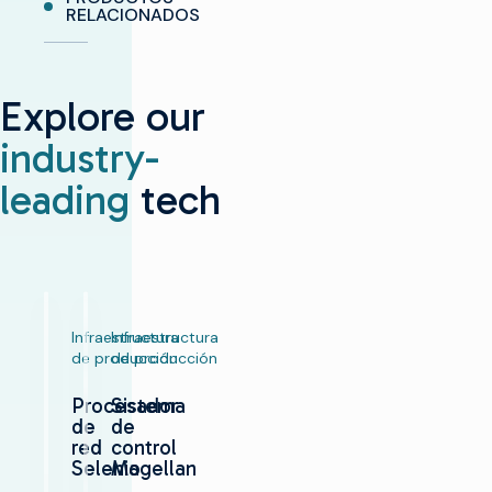
RELACIONADOS
Explore our
industry-
leading
tech
Infraestructura
Infraestructura
de producción
de producción
Procesador
Sistema
de
de
red
control
Selenio
Magellan