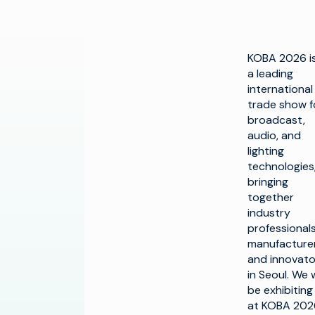
KOBA 2026 i
a leading
international
trade show f
broadcast,
audio, and
lighting
technologies
bringing
together
industry
professionals
manufacturer
and innovato
in Seoul. We w
be exhibiting
at KOBA 202