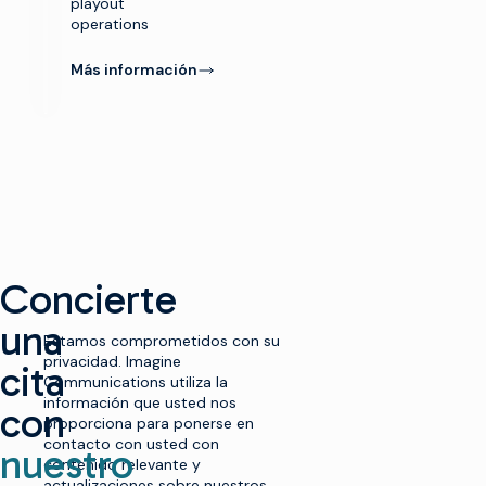
playout
operations
Más información
Concierte
una
Estamos comprometidos con su
privacidad. Imagine
cita
Communications utiliza la
información que usted nos
con
proporciona para ponerse en
contacto con usted con
nuestro
contenido relevante y
actualizaciones sobre nuestros