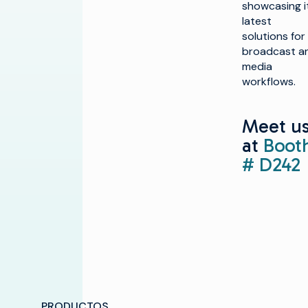
showcasing i
latest
solutions for
broadcast a
media
workflows.
Meet u
at
Boot
#
D242
PRODUCTOS