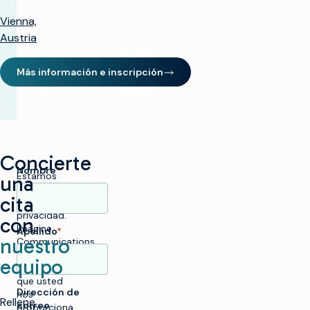
Vienna,
Austria
Más información e inscripción
(opens in new window)
Concierte
Nombre
*
Estamos
una
comprometidos
cita
con su
privacidad.
con
Imagine
Apellido
*
nuestro
Communications
utiliza la
equipo
información
que usted
Dirección de
nos
Rellene
correo
proporciona