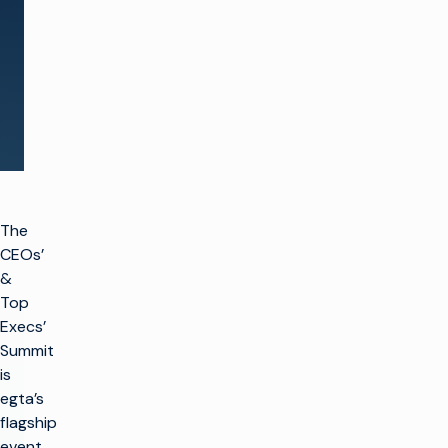
Ver todos los eventos
The
CEOs’
&
Top
Execs’
Summit
is
egta’s
flagship
event,