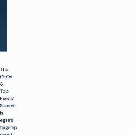
See all events
The
CEOs’
&
Top
Execs’
Summit
is
egta’s
flagship
event,