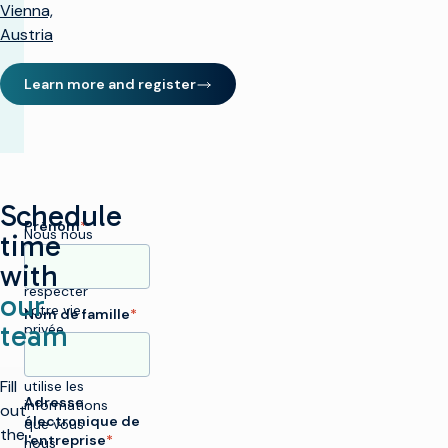
Vienna,
Austria
Learn more and register
(opens in new window)
Schedule
Prénom
*
Nous nous
time
engageons
with
à
respecter
our
votre vie
Nom de famille
*
team
privée.
Imagine
Communications
Fill
utilise les
Adresse
informations
out
électronique de
que vous
the
l'entreprise
*
nous