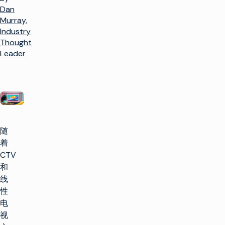
Dan
Murray,
Industry
Thought
Leader
随
着
CTV
和
线
性
电
视