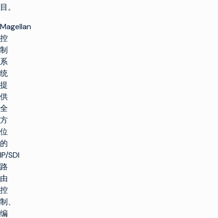
目。
Magellan
控
制
系
统
提
供
全
方
位
的
IP/SDI
路
由
控
制、
编