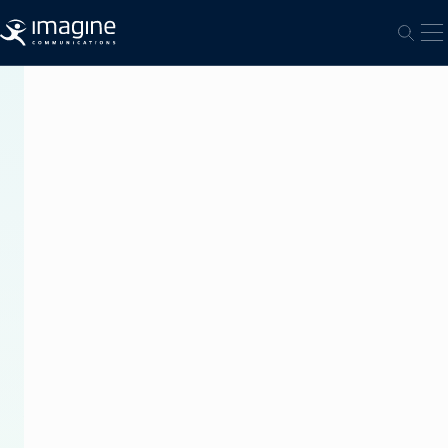
跳至内容
打
打开
新
闻
稿
Imagine
Communications
携
直
播
制
作