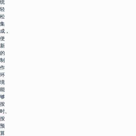
统
轻
松
集
成，
使
新
的
制
作
环
境
能
够
按
时、
按
预
算