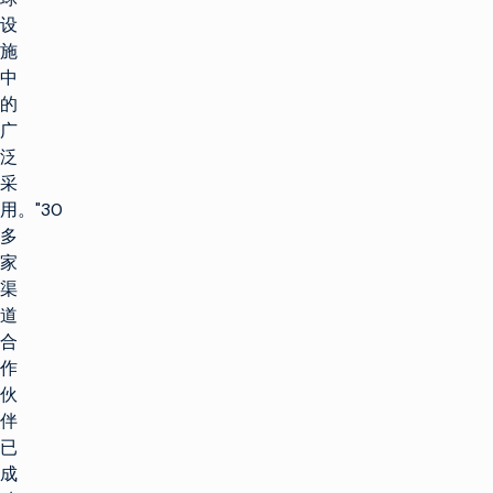
设
施
中
的
广
泛
采
用。"30
多
家
渠
道
合
作
伙
伴
已
成