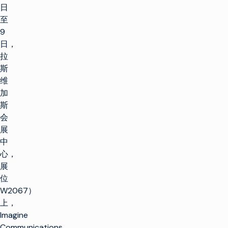
日
至
9
日，
拉
斯
维
加
斯
会
展
中
心，
展
位
W2067）
上，
Imagine
Communications