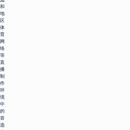
和
地
区
体
育
网
络
等
直
播
制
作
环
境
中
的
首
选