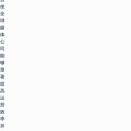
使
全
球
媒
体
公
司
能
够
显
著
提
高
运
营
效
率
并