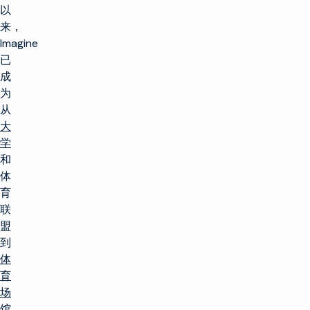
以
来，
Imagine
已
成
为
从
大
学
和
体
育
联
盟
到
体
育
场
馆