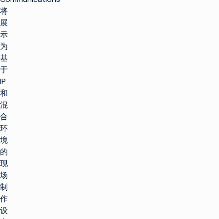
将
展
示
为
基
于
IP
和
混
合
环
境
的
现
场
制
作
设