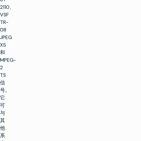
2110、
VSF
TR-
08
JPEG
XS
和
MPEG-
2
TS
信
号。
它
可
与
其
他
系