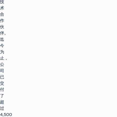
技
术
合
作
伙
伴。
迄
今
为
止，
公
司
已
交
付
了
超
过
4,500