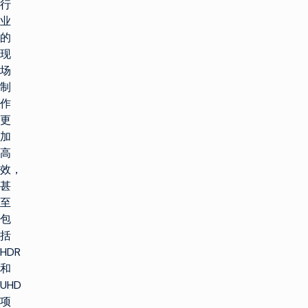
行
业
的
现
场
制
作
更
加
高
效，
甚
至
包
括
HDR
和
UHD
项