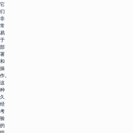
它
们
非
常
易
于
部
署
和
操
作。
这
种
久
经
考
验
的
组