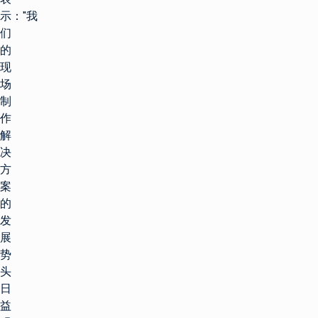
示："我
们
的
现
场
制
作
解
决
方
案
的
发
展
势
头
日
益