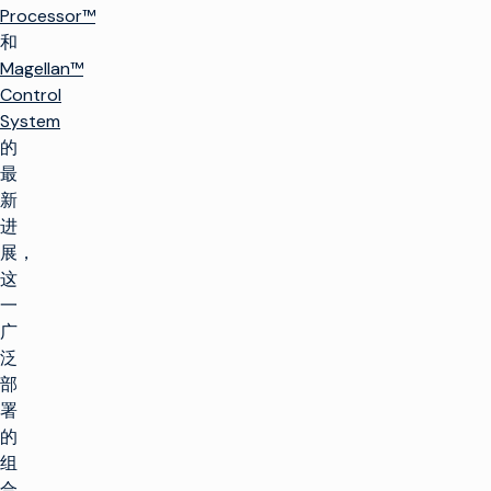
Processor™
和
Magellan™
Control
System
的
最
新
进
展，
这
一
广
泛
部
署
的
组
合