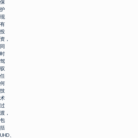
保
护
现
有
投
资，
同
时
驾
驭
任
何
技
术
过
渡，
包
括
UHD、