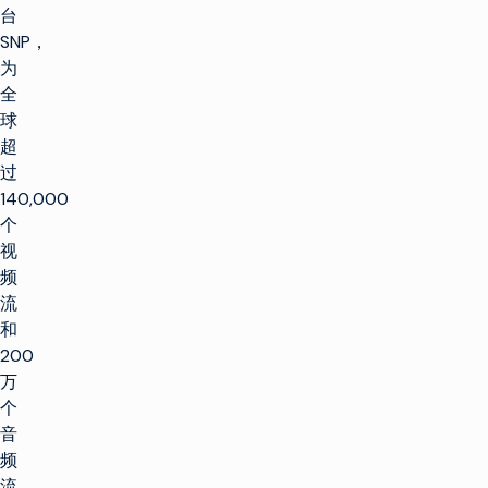
台
SNP，
为
全
球
超
过
140,000
个
视
频
流
和
200
万
个
音
频
流