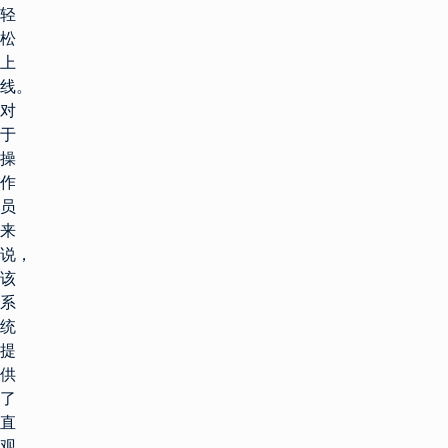
轻
松
上
线。
对
于
操
作
员
来
说，
该
系
统
提
供
了
直
观