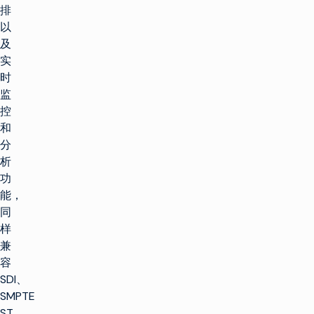
排
以
及
实
时
监
控
和
分
析
功
能，
同
样
兼
容
SDI、
SMPTE
ST