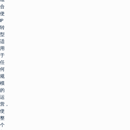
合
使
IP
转
型
适
用
于
任
何
规
模
的
运
营，
使
整
个