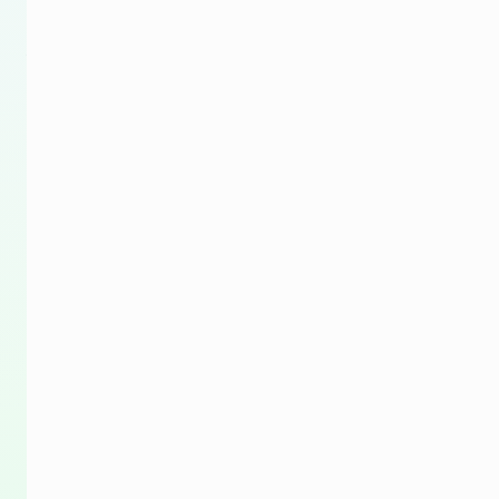
领
域
的
强
劲
势
头
参
加
2025
年
NAB
展