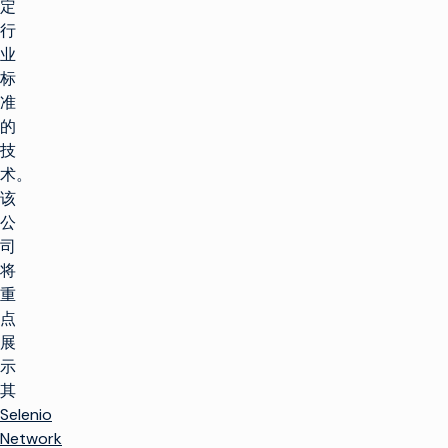
定
行
业
标
准
的
技
术。
该
公
司
将
重
点
展
示
其
Selenio
Network