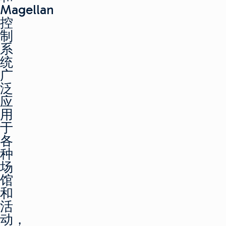
Magellan
控
制
系
统
广
泛
应
用
于
各
种
场
馆
和
活
动，