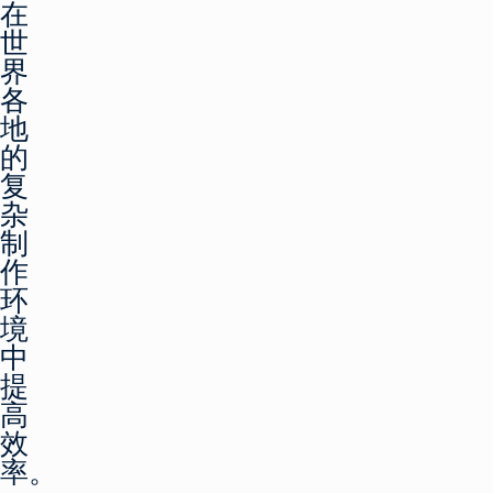
在
世
界
各
地
的
复
杂
制
作
环
境
中
提
高
效
率。