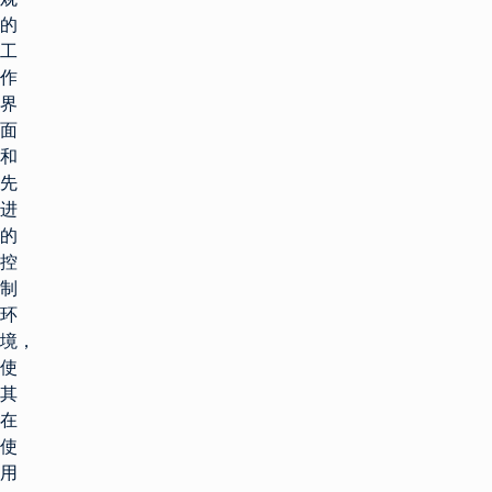
的
工
作
界
面
和
先
进
的
控
制
环
境，
使
其
在
使
用