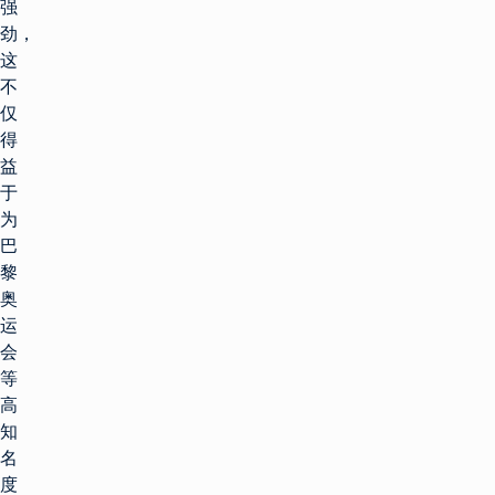
强
劲，
这
不
仅
得
益
于
为
巴
黎
奥
运
会
等
高
知
名
度