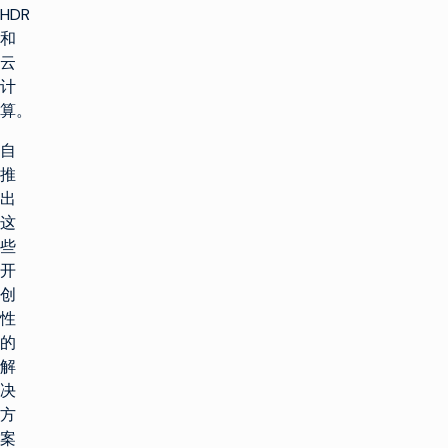
HDR
和
云
计
算。
自
推
出
这
些
开
创
性
的
解
决
方
案