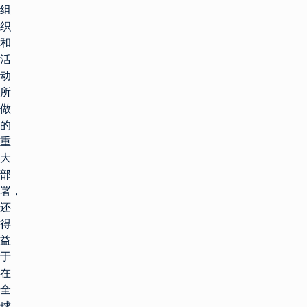
组
织
和
活
动
所
做
的
重
大
部
署，
还
得
益
于
在
全
球