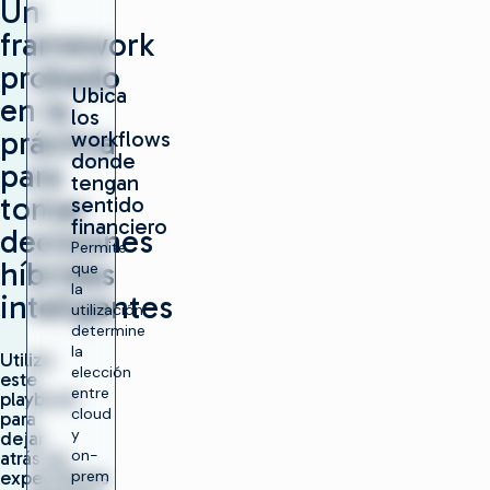
Un
framework
probado
Ubica
en la
los
práctica
workflows
donde
para
tengan
tomar
sentido
financiero
decisiones
Permite
híbridas
que
la
inteligentes
utilización
determine
la
Utiliza
elección
este
entre
playbook
cloud
para
y
dejar
on-
atrás las
expectativas
prem