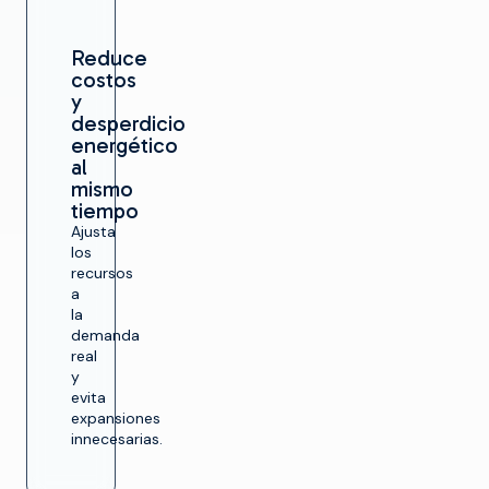
Reduce
costos
y
desperdicio
energético
al
mismo
tiempo
Ajusta
los
recursos
a
la
demanda
real
y
evita
expansiones
innecesarias.