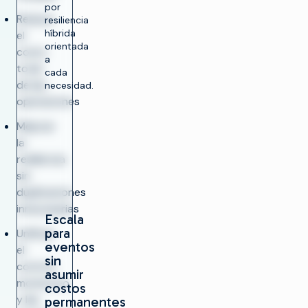
por
Reducir
resiliencia
híbrida
el
orientada
costo
a
total
cada
de las
necesidad.
operaciones
Mejorar
la
resiliencia
sin
duplicaciones
innecesarias
Escala
para
Unificar
eventos
el
sin
control,
asumir
monitoreo
costos
y las
permanentes