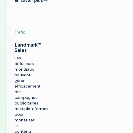
En savoir plus
Trafic
Landmark™
Sales
Les
diffuseurs
mondiaux
peuvent
gérer
efficacement
des
campagnes
publicitaires
multiplateformes
pour
monétiser
le
contenu