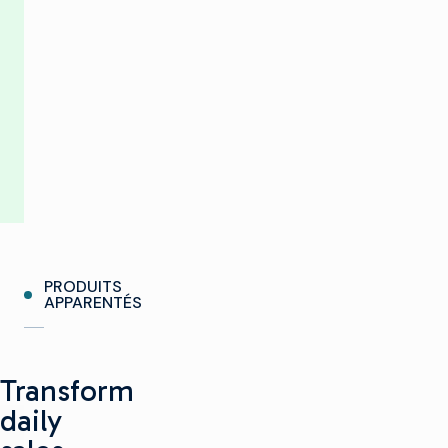
order
management,
and
more.
Réserver une démonstration
PRODUITS
APPARENTÉS
Transform
daily