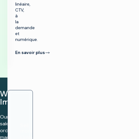
linéaire,
CTV,
à
la
demande
et
numérique.
En savoir plus
Why
Imagine?
Our ad
sales and
Sell
order
more
management
Eliminate