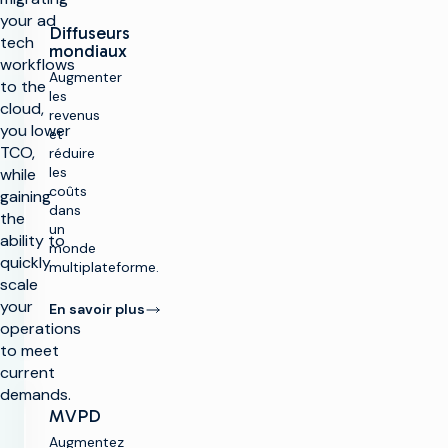
your ad
Diffuseurs
tech
mondiaux
workflows
Augmenter
to the
les
cloud,
revenus
you lower
et
TCO,
réduire
les
while
coûts
gaining
dans
the
un
ability to
monde
quickly
multiplateforme.
scale
your
En savoir plus
operations
to meet
current
demands.
MVPD
Augmentez