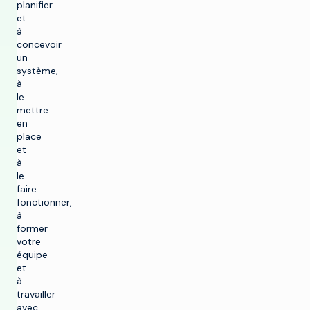
planifier
et
à
concevoir
un
système,
à
le
mettre
en
place
et
à
le
faire
fonctionner,
à
former
votre
équipe
et
à
travailler
avec