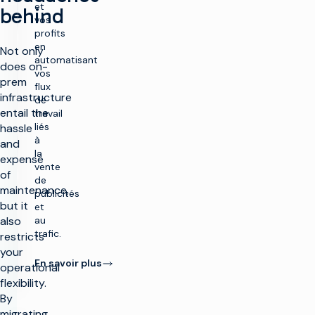
et
behind
vos
profits
en
Not only
automatisant
does on-
vos
prem
flux
infrastructure
de
entail the
travail
liés
hassle
à
and
la
expense
vente
of
de
maintenance,
publicités
but it
et
also
au
trafic.
restricts
your
En savoir plus
operational
flexibility.
By
migrating