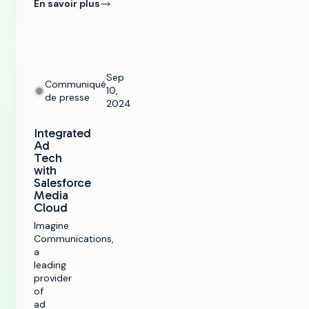
En savoir plus
Sep
Communiqué
10,
de presse
2024
Integrated
Ad
Tech
with
Salesforce
Media
Cloud
Imagine
Communications,
a
leading
provider
of
ad