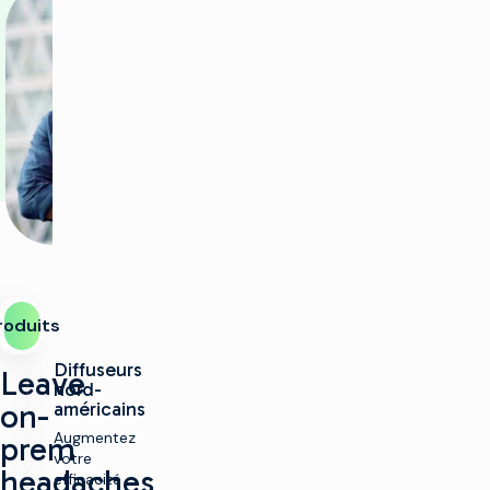
roduits
Diffuseurs
Leave
nord-
on-
américains
Augmentez
prem
votre
headaches
efficacité