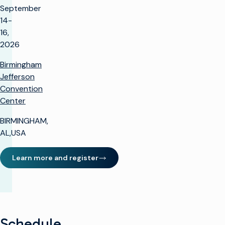
September
14-
16,
2026
Birmingham
Jefferson
Convention
Center
BIRMINGHAM,
AL,USA
Learn more and register
(opens in new window)
Schedule