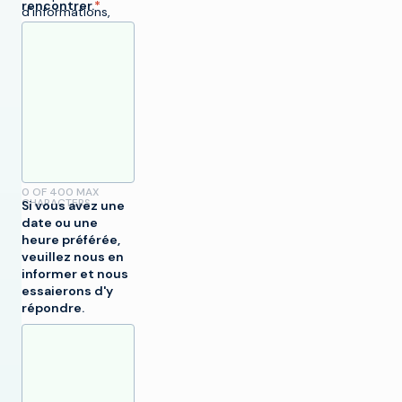
rencontrer.
*
d'informations,
consultez
notre
politique
de
confidentialité
.
0 OF 400 MAX
CHARACTERS
Si vous avez une
date ou une
heure préférée,
veuillez nous en
informer et nous
essaierons d'y
r
répondre.
t
SOLUTIONS