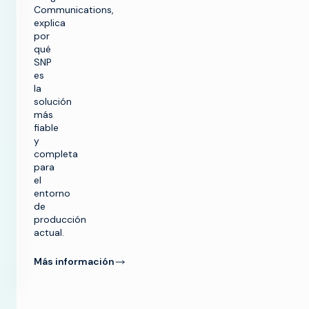
Communications,
explica
por
qué
SNP
es
la
solución
más
fiable
y
completa
para
el
r
entorno
a
de
producción
actual.
SOLUCIONES
Más información
Hacer TV
PRODUCTOS
Aprovechar al
máximo la
Hacer TV
CAPACITACIÓN
infraestructura