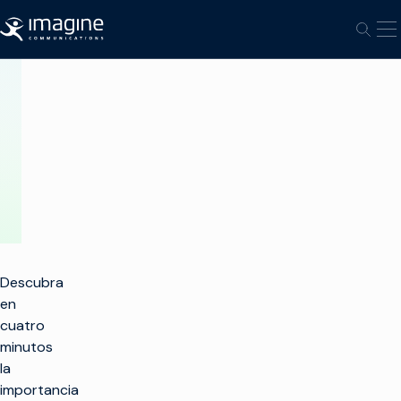
Ir al contenido
Ab
Abrir
SNP
Tech
Topic:
HDR
Descubra
en
cuatro
minutos
la
importancia