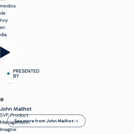
medios
de
hoy
en
día.
PRESENTED
BY
John Mailhot
SVP, Product
See more from John Mailhot
Management,
(opens in new window)
Imagine