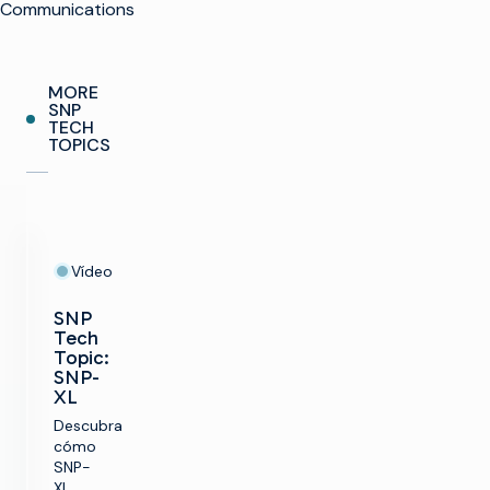
Communications
MORE
SNP
TECH
TOPICS
Vídeo
SNP
Tech
Topic:
SNP-
XL
Descubra
cómo
SNP-
XL