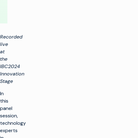
Recorded
live
at
the
IBC2024
Innovation
Stage
In
this
panel
session,
technology
experts
in