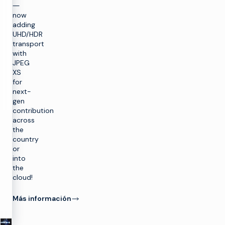
―
now
adding
UHD/HDR
transport
with
JPEG
XS
for
next-
gen
contribution
across
the
country
or
into
the
r
cloud!
a
Más información
SOLUCIONES