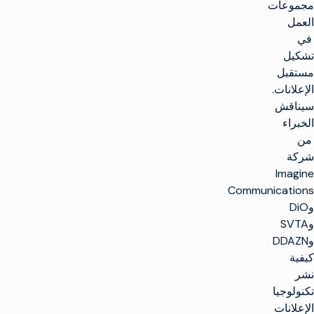
مجموعات
العمل
في
تشكيل
مستقبل
الإعلانات.
سيناقش
الخبراء
من
شركة
Imagine
Communications
وDiO
وSVTA
وDDAZN
كيفية
نشر
تكنولوجيا
الإعلانات