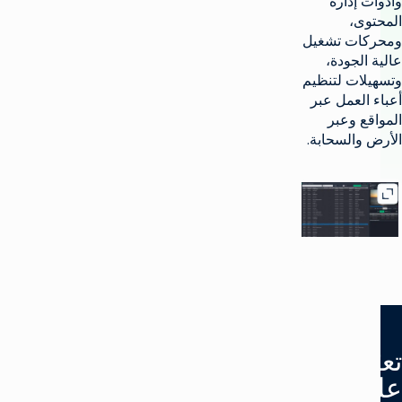
دارة
 تشغيل
ودة،
 لتنظيم
عمل عبر
وعبر
لسحابة.
لمعرض
ف