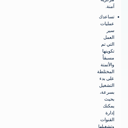
منة.
ساعدك
مليات
ير
لعمل
لتي تم
كوينها
سبقاً
الأتمتة
لمختلطة
لى بدء
لتشغيل
سرعة،
حيث
مكنك
دارة
لقنوات
تشغيلها