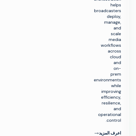
help
broadcaster
deploy
manage
an
scal
medi
workflow
acros
clou
an
on
pre
environment
whil
improvin
efficiency
resilience
an
operationa
control
عرف المزيد