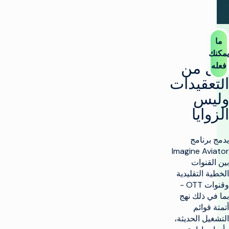
من
يدات
ا
امج
Imagine
ات
تقليدية
وقنوات OTT -
لك نهج
ئم
لحديثة،