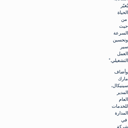
يُغيّر
الحياة
من
حيث
السرعة
وتحسين
سير
العمل
التشغيلي."
وأضاف
مارك
سينيكال،
المدير
العام
للخدمات
المدارة
في
شركة