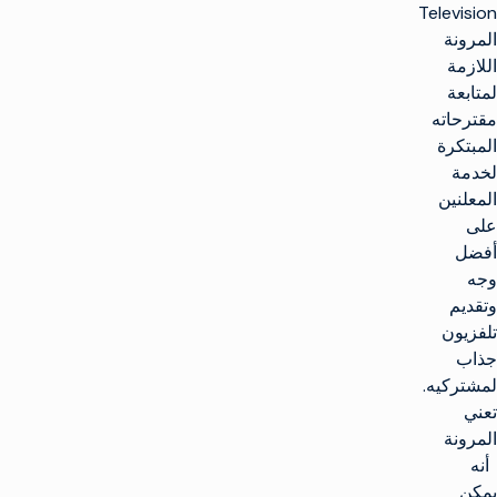
Television
المرونة
اللازمة
لمتابعة
مقترحاته
المبتكرة
لخدمة
المعلنين
على
أفضل
وجه
وتقديم
تلفزيون
جذاب
لمشتركيه.
تعني
المرونة
أنه
يمكن