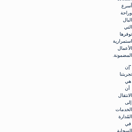
أسرع
وراحة
البال
التي
توفرها
استمرارية
الأعمال
المضمونة.
"إن
تجربتنا
هي
أن
الانتقال
إلى
الخدمات
المُدارة
في
السحابة