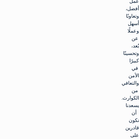
عمل
أفضل،
وتعاونًا
أسهل
وعملًا
عن
بُعد،
وتحسينًا
كبيرًا
في
الأمن
والتعافي
من
الكوارث.
يسعدنا
أن
نكون
قادرين
على