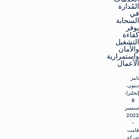
المُدارة
في
السحابة
يوفر
كفاءة
التشغيل
والأمان
واستمرارية
الأعمال
ثامز
ديتون،
إنجلترا،
8
سبتمبر
2022
-
قامت
شركة