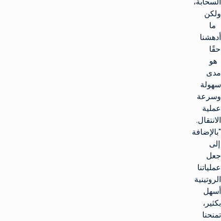
السحابة،
ولكن
ما
أدهشنا
حقًا
هو
مدى
سهولة
وسرعة
عملية
الانتقال.
"بالإضافة
إلى
جعل
عملياتنا
الروتينية
أسهل
بكثير،
تمنحنا