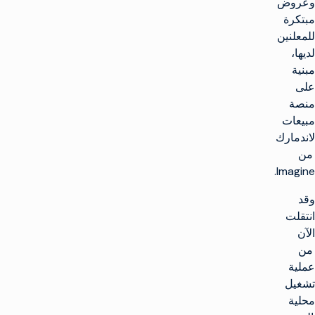
وعروض
مبتكرة
للمعلنين
لديها،
مبنية
على
منصة
مبيعات
لاندمارك
من
Imagine.
وقد
انتقلت
الآن
من
عملية
تشغيل
محلية