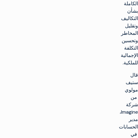
الكاملة
بشأن
التكاليف
وتقليل
المخاطر
وتحسين
التكلفة
الإجمالية
للملكية.
قال
ستيف
مولوي
من
شركة
Imagine،
مدير
الحسابات
في