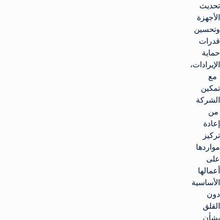
تحديث
الأجهزة
وتحسين
قدرات
حماية
الإيرادات،
مع
تمكين
الشركة
من
إعادة
تركيز
مواردها
على
أعمالها
الأساسية
دون
القلق
بشأن