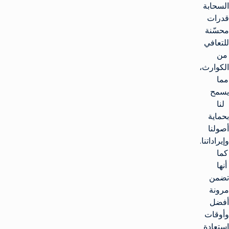
السحابة
قدرات
محسّنة
للتعافي
من
الكوارث،
مما
يسمح
لنا
بحماية
أصولنا
وإيراداتنا.
كما
أنها
تضمن
مرونة
أفضل
وأوقات
استعادة