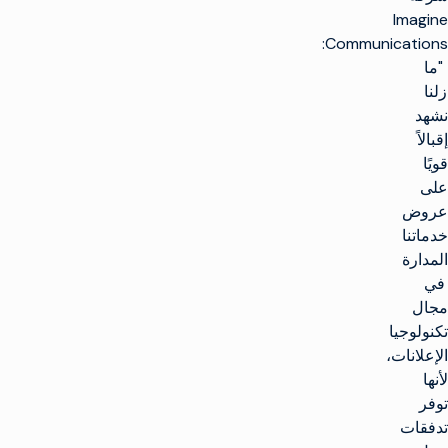
Imagine
Communications:
"ما
زلنا
نشهد
إقبالاً
قويًا
على
عروض
خدماتنا
المدارة
في
مجال
تكنولوجيا
الإعلانات،
لأنها
توفر
تدفقات