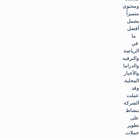
ومحتوى
متميزاً
يشمل
أفضل
ما
في
الرياضة
والترفيه
والدراما
والأخبار
المحلية.
وقد
عملت
الشركة
بنشاط
على
تطوير
حملات