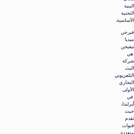
البنية
التحتية
الأساسية.
فيرجن
ميديا
تيفيجن
هي
شركة
البث
التلفزيوني
التجاري
الأولى
في
أيرلندا،
حيث
تقدم
قنوات
متعددة