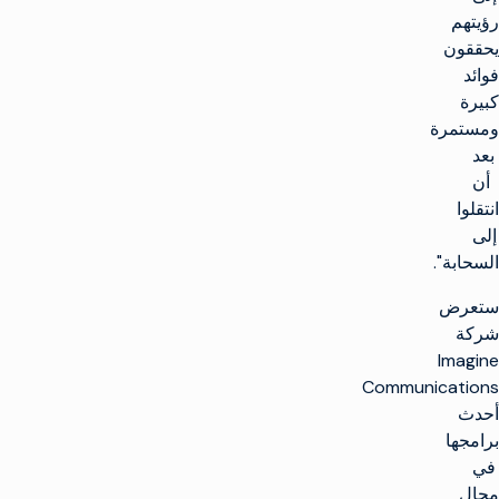
رؤيتهم
يحققون
فوائد
كبيرة
ومستمرة
بعد
أن
انتقلوا
إلى
السحابة".
العودة
إلى
الأعلى
ستعرض
شركة
الحلول
Imagine
Communications
صنع التلفاز
المنتجات
أحدث
تعظيم البنية التحتية
برامجها
للبث
صنع التلفاز
تمكين العملاء
في
البنية التحتية للإنتاج
إطلاق قنوات جديدة
مجال