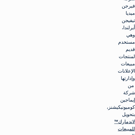
فيرجن
ميديا
تيفيجن
أيرلندا،
وهي
مستخدم
قديم
لمنتجات
مبيعات
الإعلانات
وإدارتها
من
شركة
إيماجين
كوميونيكيشنز،
بتحويل
لاندمارك™
للمبيعات