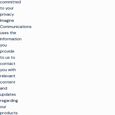
committed
to your
privacy.
Imagine
Communications
uses the
information
you
provide
to us to
contact
you with
relevant
content
r
and
t
updates
regarding
SOLUTIONS
our
products
Faire de la
PRODUITS