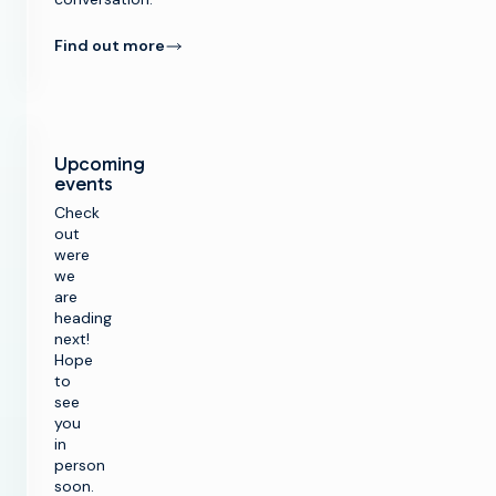
Find out more
Upcoming
events
Check
out
r
were
we
t
are
heading
SOLUTIONS
next!
Hope
Faire de la
PRODUITS
to
télévision
see
Optimiser
Faire de la
you
SOUTIEN À LA
l'infrastructure
télévision
in
CLIENTÈLE
de radiodiffusion
person
Infrastructure
soon.
de production
Lancer de
Service clientèle