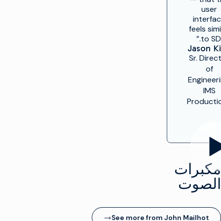
user
interfa
feels simi
to SDI.
Jason K
Sr. Direc
of
Engineeri
IMS
Producti
مكبرات
الصوت
See more from John Mailhot
(opens in new window)