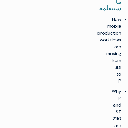
ما
ستتعلمه
How
mobile
production
workflows
are
moving
from
SDI
to
IP
Why
IP
and
ST
2110
are