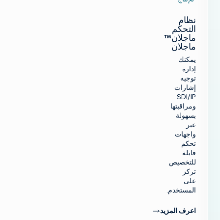
نظام
التحكم
ماجلان™
ماجلان
يمكنك
إدارة
توجيه
إشارات
SDI/IP
ومراقبتها
بسهولة
عبر
واجهات
تحكم
قابلة
للتخصيص
تركز
على
المستخدم.
العودة
اعرف المزيد
إلى