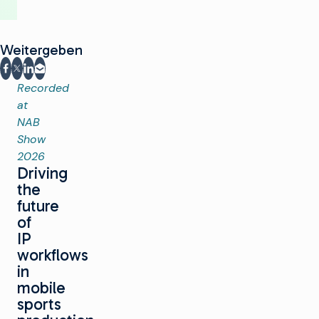
Weitergeben
Auf Facebook teilen
Teilen auf X
Auf LinkedIn teilen
Per E-Mail teilen
Recorded
at
NAB
Show
2026
Driving
the
future
of
IP
workflows
in
mobile
sports