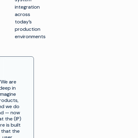
integration
across
today’s
production
environments
“We are
deep in
Imagine
roducts,
nd we do
nd — now
at the (IP)
re is built
 that the
user