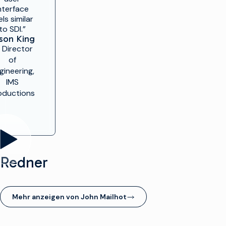
nterface
els similar
to SDI.”
son King
. Director
of
gineering,
IMS
oductions
Redner
Mehr anzeigen von John Mailhot
(opens in new window)