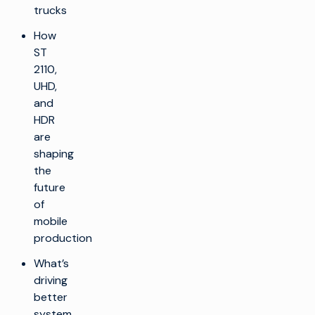
trucks
How
ST
2110,
UHD,
and
HDR
are
shaping
the
future
of
mobile
production
What’s
driving
better
system