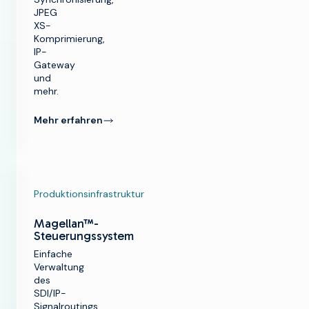
JPEG
XS-
Komprimierung,
IP-
Gateway
und
mehr.
Mehr erfahren
Produktionsinfrastruktur
Magellan™-
Steuerungssystem
Einfache
Verwaltung
k
des
SDI/IP-
g
Signalroutings