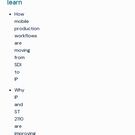
learn
How
mobile
production
workflows
are
moving
from
SDI
to
IP
Why
IP
and
ST
2110
are
improving