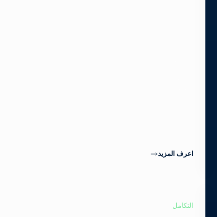
HDR
سلس
قدم
جودة
فيديو
HDR
الاستثنائية
التي
يطلبها
المشاهدون
دون
عناء
تحويل
التنسيق
المعقد.
اعرف المزيد
التكامل