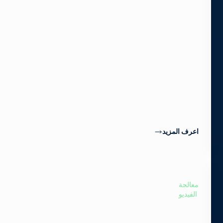
بينما
تضيف
وحدات
SFP
الضوئية
الخاصة
بنا
دعمًا
ل
12G
عبر
الألياف.
اعرف المزيد
معالجة
الفيديو
تحويل