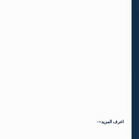
مع
تغير
متطلباتك.
أكثر
من
مجرد
بوابة
IP
عالية
الكثافة،
يمكن
إعادة
برمجة
SNP-
XL
بسهولة
لتلبية
احتياجاتك
المتطورة.
اعرف المزيد