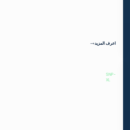
على
التحكم
الآلي
في
تبديل
المصدر.
اعرف المزيد
SNP-
XL
بوابة
ذات
مستقبل
كن
مستعدًا
للتكيف
بسرعة