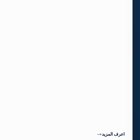
to
establish
a
routing
environment
for
managing
complex
workflows
in
both
IP
and
SDI,
and
scale
it
as
your
needs
grow.
اعرف المزيد