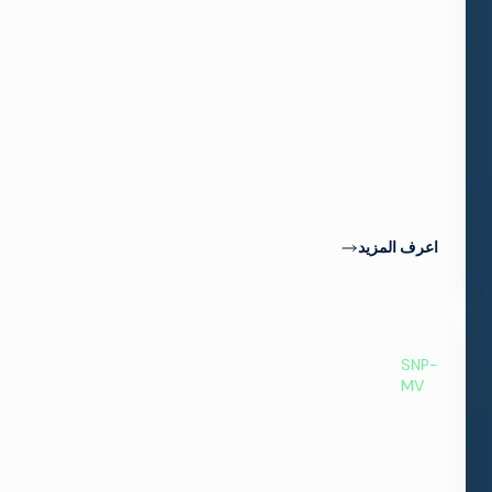
بسهولة
إنشاء
رابط
منخفض
الكمون
بين
المنشآت،
مع
مزامنة
دقيقة.
اعرف المزيد
SNP-
MV
جهاز
العرض
المتعدد