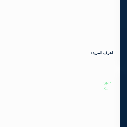
التحكم
في
مستوى
الصوت
لتلبية
متطلبات
أي
سوق.
اعرف المزيد
SNP-
XL
12G
SDI
لـ
UHD
12G