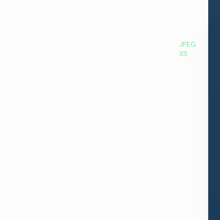
JPEG
XS
توصيل
الإشارات
بين
المرافق
اجمع
بين
بيئة
الإنتاج
الموزعة
لديك.
من
خلال
دعم
JPEG
XS،
يمكنك