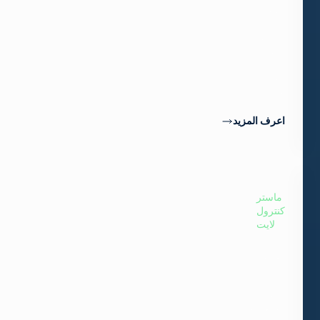
وتحكم
دقيق
وتكامل
سلس
مع
طرف
ثالث.
اعرف المزيد
ماستر
كنترول
لايت
التحكم
في
الرسومات
والتحكم
الرئيسي
في