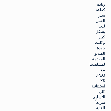
زيادة
كفاءة
سير
العمل
لدينا
بشكل
كبير.
وكانت
جودة
الفيديو
المقدمة
لمشاهدينا
مع
JPEG
XS
استثنائية.
كان
التسليم
سريعاً
للغاية