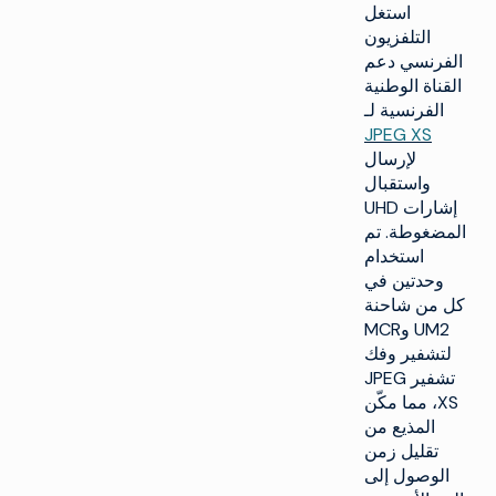
استغل
التلفزيون
الفرنسي دعم
القناة الوطنية
الفرنسية لـ
J
PEG XS
لإرسال
واستقبال
إشارات UHD
المضغوطة. تم
استخدام
وحدتين في
كل من شاحنة
UM2 وMCR
لتشفير وفك
تشفير JPEG
XS، مما مكّن
المذيع من
تقليل زمن
الوصول إلى