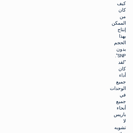
كيف
كان
من
الممكن
إنتاج
بهذا
الحجم
بدون
SNP".
"لقد
كان
أداء
جميع
الوحدات
في
جميع
أنحاء
باريس
لا
تشوبه