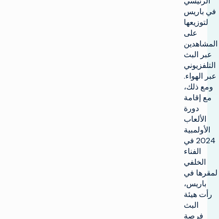
الرئيسي
في باريس
لتوزيعها
على
المشاهدين
عبر البث
التلفزيوني
عبر الهواء.
ومع ذلك،
مع إقامة
دورة
الألعاب
الأولمبية
2024 في
الفناء
الخلفي
لمقرها في
باريس،
رأت هيئة
البث
فرصة