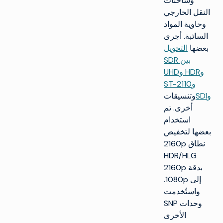
وشاحنات
النقل الخارجي
وحاوية المواد
السائبة. أجرى
بعضها
التحويل
بين SDR
وHDR وUHD
وST-2110
وSDI
وتنسيقات
أخرى. تم
استخدام
بعضها لتخفيض
نطاق 2160p
HDR/HLG
بدقة 2160p
إلى 1080p.
واستُخدمت
وحدات SNP
الأخرى