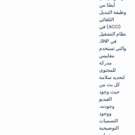
أيضًا من
وظيفة التبديل
التلقائي
(ACO) في
نظام التشغيل
في SNP،
والتي تستخدم
مقاييس
مدركة
للمحتوى
لتحديد سلامة
كل بث من
حيث وجود
الفيديو
وجودته،
ووجود
التسميات
التوضيحية