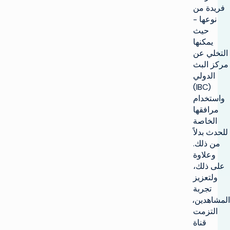
فريدة من
نوعها -
حيث
يمكنها
التخلي عن
مركز البث
الدولي
(IBC)
واستخدام
مرافقها
الخاصة
للحدث بدلاً
من ذلك.
وعلاوة
على ذلك،
ولتعزيز
تجربة
المشاهدين،
التزمت
قناة