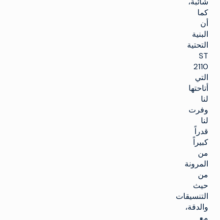
شائبة،
كما
أن
البنية
التحتية
ST
2110
التي
أتاحتها
لنا
وفرت
لنا
قدراً
كبيراً
من
المرونة
من
حيث
التنسيقات
والدقة،
مع