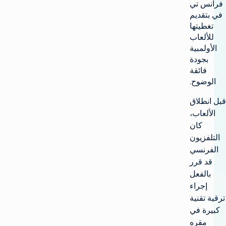
فرانس تي
في بتقديم
تغطيتها
للألعاب
الأولمبية
بجودة
فائقة
الوضوح.
قبل انطلاق
الألعاب،
كان
التلفزيون
الفرنسي
قد قرر
بالفعل
إجراء
ترقية تقنية
كبيرة في
مقره