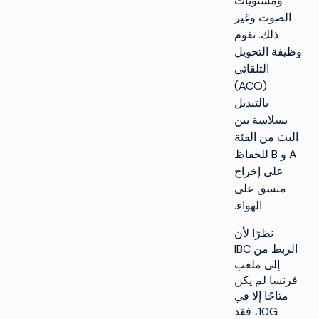
ومستويات
الصوت وغير
ذلك. تقوم
وظيفة التحويل
التلقائي
(ACO)
بالتبديل
بسلاسة بين
البث من الفئة
A و B للحفاظ
على إخراج
متسق على
الهواء.
نظرًا لأن
الربط من IBC
إلى ملعب
فرنسا لم يكن
متاحًا إلا في
10G، فقد