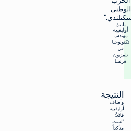
الحزب
الوطني
سكتلندي."
يانيك
أوليفييه
مهندس
تكنولوجيا
في
تلفزيون
فرنسا
النتيجة
وأضاف
أوليفييه
قائلاً:
"لست
متأكداً