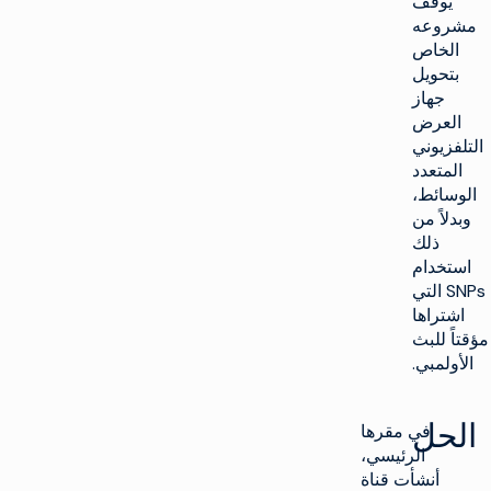
يوقف
مشروعه
الخاص
بتحويل
جهاز
العرض
التلفزيوني
المتعدد
الوسائط،
وبدلاً من
ذلك
استخدام
SNPs التي
اشتراها
مؤقتاً للبث
الأولمبي.
الحل
في مقرها
الرئيسي،
أنشأت قناة