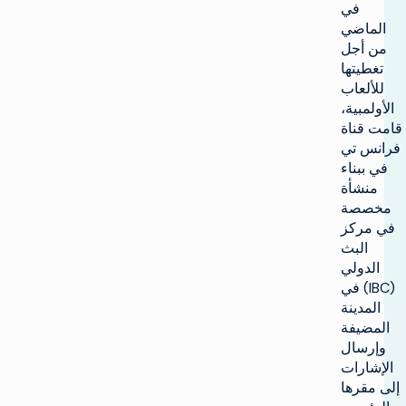
1
0
7
في
الماضي
2
1
8
من أجل
3
2
تغطيتها
9
للألعاب
4
3
0
الأولمبية،
5
قامت قناة
4
فرانس تي
6
5
في ببناء
منشأة
7
6
مخصصة
8
7
في مركز
البث
9
8
الدولي
(IBC) في
0
9
المدينة
0
المضيفة
وإرسال
الإشارات
إلى مقرها