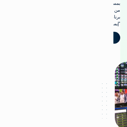
بمساعدة
من
برنامج
"إيماجين".
تحدث إلينا