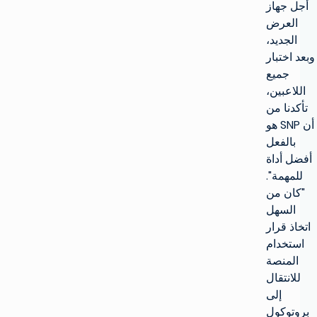
أجل جهاز
العرض
الجديد،
وبعد اختبار
جميع
اللاعبين،
تأكدنا من
أن SNP هو
بالفعل
أفضل أداة
للمهمة".
"كان من
السهل
اتخاذ قرار
استخدام
المنصة
للانتقال
إلى
بروتوكول