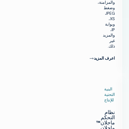
والمزامنة،
وضغط
JPEG
XS،
وبوابة
IP،
والمزيد
غير
ذلك.
اعرف المزيد
البنية
التحتية
للإنتاج
نظام
التحكم
ماجلان™
ماجلان