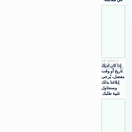
0 OF 400
MAX
إذا كان لديك
CHARACTERS
تاريخ أو وقت
مفضل، يُرجى
إبلاغنا بذلك
وسنحاول
تلبية طلبك.