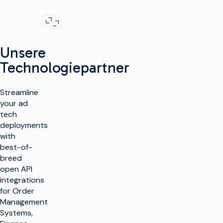
Bild expandieren
Bild expandieren
Unsere
Technologiepartner
Streamline
your ad
tech
deployments
with
best-of-
breed
open API
integrations
for Order
Management
Systems,