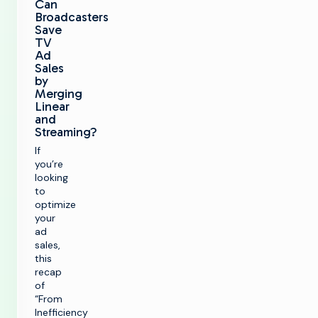
Can
Broadcasters
Save
TV
Ad
Sales
by
Merging
Linear
and
Streaming?
If
you’re
looking
to
optimize
your
ad
sales,
this
recap
of
k
“From
Inefficiency
g