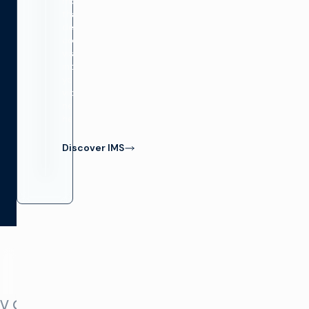
monitoring
that
delivers
complete
visibility
into
your
video
network
health.
Discover IMS
Video
TV Convergence
Building a SMPTE ST 211