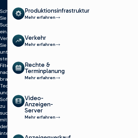
Produktionsinfrastruktur
Schränken
Mehr erfahren
Sie die
Suche
ein.
Verkehr
Verwenden
Mehr erfahren
Sie die
unten
stehenden
Rechte &
Filter, um
Terminplanung
nach
Mehr erfahren
branchenführenden
Technologie-
und
Video-
Softwarelösungen
Anzeigen-
zu
Server
suchen,
Mehr erfahren
mit
denen Sie
intelligenter
Anzeigenverkauf