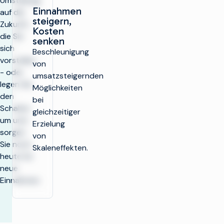
Umstellung
Einnahmen
auf die
steigern,
Zukunft,
Kosten
die Sie
senken
sich
Beschleunigung
vorstellen
von
- oder
umsatzsteigernden
legen Sie
Möglichkeiten
den
bei
Schalter
gleichzeitiger
um und
Erzielung
sorgen
von
Sie noch
Skaleneffekten.
heute für
neue
Einnahmen.