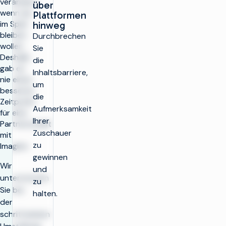
verändern,
über
wenn sie
Plattformen
im Spiel
hinweg
bleiben
Durchbrechen
wollen.
Sie
Deshalb
die
gab es
Inhaltsbarriere,
nie einen
um
besseren
die
Zeitpunkt
Aufmerksamkeit
für eine
Ihrer
Partnerschaft
Zuschauer
mit
zu
Imagine.
gewinnen
Wir
und
unterstützen
zu
Sie bei
halten.
der
schrittweisen