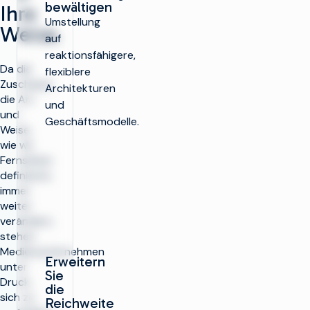
bewältigen
Ihre
Umstellung
Weise.
auf
reaktionsfähigere,
Da die
flexiblere
Zuschauer
Architekturen
die Art
und
und
Geschäftsmodelle.
Weise,
wie wir
Fernsehen
definieren,
immer
weiter
verändern,
stehen
Medienunternehmen
Erweitern
unter
Sie
Druck,
die
sich zu
Reichweite