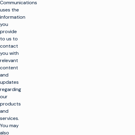
Communications
uses the
information
you
provide
to us to
contact
you with
relevant
content
and
updates
k
regarding
g
our
products
LÖSUNGEN
and
services.
TV machen
PRODUKTE
You may
Maximierung der
also
Rundfunkinfrastruktur
TV machen